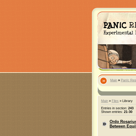
Main
»
Pan!c Res
Main
»
Files
» Library
Entries in section
:
243
Shown entries
:
21-30
Ordo Rosarius
Between Equi