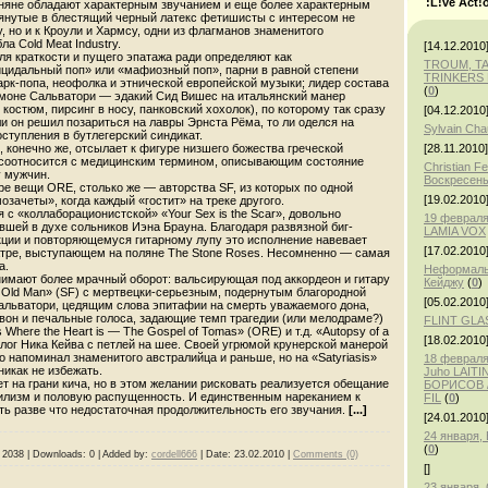
:L!ve Act!
иняне обладают характерным звучанием и еще более характерным
нутые в блестящий черный латекс фетишисты с интересом не
у, но и к Кроули и Хармсу, одни из флагманов знаменитого
а Cold Meat Industry.
[14.12.2010
 для краткости и пущего эпатажа ради определяют как
TROUM, T
ицидальный поп» или «мафиозный поп», парни в равной степени
TRINKERS 
арк-попа, неофолка и этнической европейской музыки; лидер состава
(
0
)
имоне Сальватори — эдакий Сид Вишес на итальянский манер
костюм, пирсинг в носу, панковский хохолок), по которому так сразу
[04.12.2010
ли он решил позариться на лавры Эрнста Рёма, то ли оделся на
Sylvain Ch
ступления в бутлегерский синдикат.
[28.11.2010]
», конечно же, отсылает к фигуре низшего божества греческой
 соотносится с медицинским термином, описывающим состояние
Christian F
у мужчин.
Воскресень
е вещи ORE, столько же — авторства SF, из которых по одной
[19.02.2010
озачеты», когда каждый «гостит» на треке другого.
 с «коллаборационистской» «Your Sex is the Scar», довольно
19 февраля
шей в духе сольников Иэна Брауна. Благодаря развязной биг-
LAMIA VOX
кции и повторяющемуся гитарному лупу это исполнение навевает
[17.02.2010
тре, выступающем на поляне The Stone Roses. Несомненно — самая
а.
Неформаль
имают более мрачный оборот: вальсирующая под аккордеон и гитару
Кейджу
(
0
)
e Old Man» (SF) с мертвецки-серьезным, подернутым благородной
[05.02.2010
альватори, цедящим слова эпитафии на смерть уважаемого дона,
вон и печальные голоса, задающие темп трагедии (или мелодраме?)
FLINT GLA
s Where the Heart is — The Gospel of Tomas» (ORE) и т.д. «Autopsy of а
[18.02.2010
лог Ника Кейва с петлей на шее. Своей угрюмой крунерской манерой
 напоминал знаменитого австралийца и раньше, но на «Satyriasis»
18 февраля,
икак не избежать.
Juho LAITI
т на грани кича, но в этом желании рисковать реализуется обещание
БОРИСОВ /
гилизм и половую распущенность. И единственным нареканием к
FIL
(
0
)
ть разве что недостаточная продолжительность его звучания.
[...]
[24.01.2010
24 января
(
0
)
2038
|
Downloads:
0
|
Added by:
cordell666
|
Date:
23.02.2010
|
Comments (0)
[]
23 января