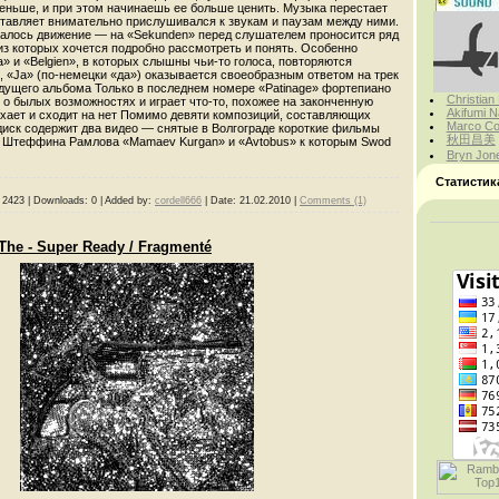
меньше, и при этом начинаешь ее больше ценить. Музыка перестает
ставляет внимательно прислушивался к звукам и паузам между ними.
алось движение — на «Sekunden» перед слушателем проносится ряд
из которых хочется подробно рассмотреть и понять. Особенно
» и «Belgien», в которых слышны чьи-то голоса, повторяются
, «Ja» (по-немецки «да») оказывается своеобразным ответом на трек
ыдущего альбома Только в последнем номере «Patinage» фортепиано
Christian
 о былых возможностях и играет что-то, похожее на законченную
Akifumi N
ихает и сходит на нет Помимо девяти композиций, составляющих
Marco Cor
диск содержит два видео — снятые в Волгограде короткие фильмы
秋田昌美
 Штеффина Рамлова «Маmаеv Kurgan» и «Avtobus» к которым Swod
Bryn Jon
Статистик
2423
|
Downloads:
0
|
Added by:
cordell666
|
Date:
21.02.2010
|
Comments (1)
The - Super Ready / Fragmenté