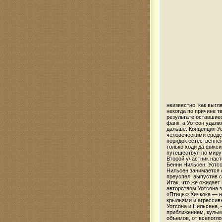
неизвестно, как выгля
некогда по причине т
результате оставшиес
фанк, а Уотсон удали
дальше. Концепция Уо
человеческими средс
порядок естественне
только ходи да фикси
путешествуя по миру
Второй участник нас
Бенни Нильсен, Уотсо
Нильсен занимается с
преуспел, выпустив 
Итак, что же ожидает
авторством Уотсона 
«Птицы» Хичкока — н
крыльями и агрессив
Уотсона и Нильсена,
приближением, кульм
объемов, от всепогл