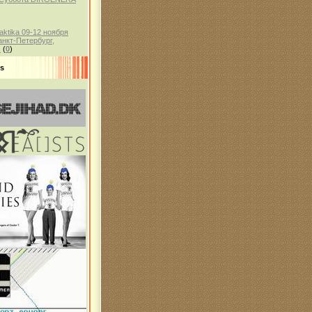
aktika 09-12 ноября
анкт-Петербург,
)
(
0
)
ds