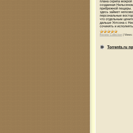
плана скрипа мокрой 
созданная Нильсеном
прибрежной пещеры. Э
здесь займет непозв
персональные востор
что отдельным ценит
дальше Уотсона с Ни
сочинять и исполнять
Review Collection
|
Views:
Torrents.ru 