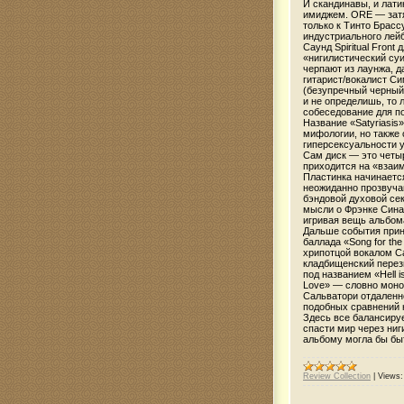
И скандинавы, и лат
имиджем. ORE — затя
только к Тинто Брасс
индустриального лейбл
Саунд Spiritual Front
«нигилистический су
черпают из лаунжа, д
гитарист/вокалист С
(безупречный черный 
и не определишь, то 
собеседование для по
Название «Satyriasis
мифологии, но также
гиперсексуальности 
Сам диск — это четыр
приходится на «взаим
Пластинка начинается
неожиданно прозвучав
бэндовой духовой се
мысли о Фрэнке Сина
игривая вещь альбом
Дальше события прин
баллада «Song for th
хрипотцой вокалом С
кладбищенский перез
под названием «Hell i
Love» — словно моно
Сальватори отдаленно
подобных сравнений н
Здесь все балансируе
спасти мир через ни
альбому могла бы бы
Review Collection
|
Views: