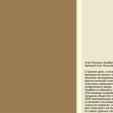
Ordo Rosarius Equilibr
Spiritual Front: Record
Cтранное дело, в пол
материал во многих 
обычные программные
фантастический сплит
пластинка, явившаяся
неофолкового жанра,
Equilibrio из Швеции и 
Обе команды разраба
западном обществе те
ORE преломленные в 
отличными способами.
только не подкачал, 
для «Satyriasis» им 
из самых удачных пе