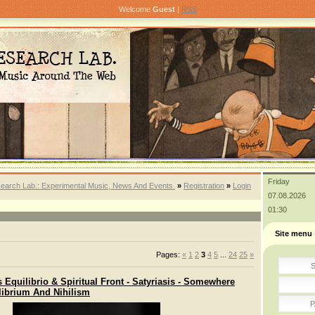
Welcome
Guest
|
RSS
Friday
earch Lab.: Experimental Music, News And Events.
»
Registration
»
Login
07.08.2026
01:30
Site menu
Pages
:
«
1
2
3
4
5
...
24
25
»
S
 Equilibrio & Spiritual Front - Satyriasis - Somewhere
librium And Nihilism
P