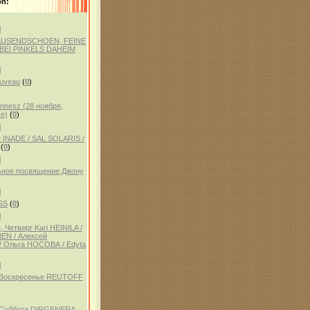
on:
]
AUSENDSCHOEN, FEINE
BEI PINKELS DAHEIM
]
auveau
(
0
)
ennesz (28 ноября,
е)
(
0
)
]
 INADE / SAL SOLARIS /
(
0
)
]
ное посвящение Джону
]
SS
(
0
)
]
 Четверг Kari HEINILA /
NEN / Алексей
 Ольга НОСОВА / Edyta
]
, Воскресенье REUTOFF
, Суббота DIRGENERA