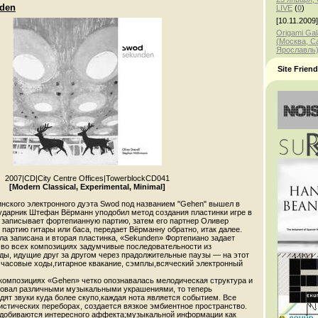
nden
LIVE
(
0
)
[10.11.2009]
Origami Gal
(Москва, С
Ярославль
Site Frien
2007
|
CD
|
City Centre Offices
|
TowerblockCD041
[Modern Classical, Experimental, Minimal]
нского электронного дуэта Swod под названием "Gehen" вышел в
 ударник Штефан Вёрманн уподобил метод создания пластинки игре в
н записывает фортепианную партию, затем его партнер Оливер
партию гитары или баса, передает Вёрманну обратно, итак далее.
ла записана и вторая пластинка, «Sekunden» Фортепиано задает
 во всех композициях задумчивые последовательности из
рды, идущие друг за другом через прадолжительные паузы — на этот
 часовые ходы,гитарное квакание, сэмплы,всяческий электронный
 композициях «Gehen» четко опознавалась мелодическая структура и
зговал различными музыкальными украшениями, то теперь
ят звуки куда более скупо,каждая нота является событием. Все
истических переборах, создается вязкое эмбиентное пространство.
добиваются интересного аффекта;музыкальной информации как