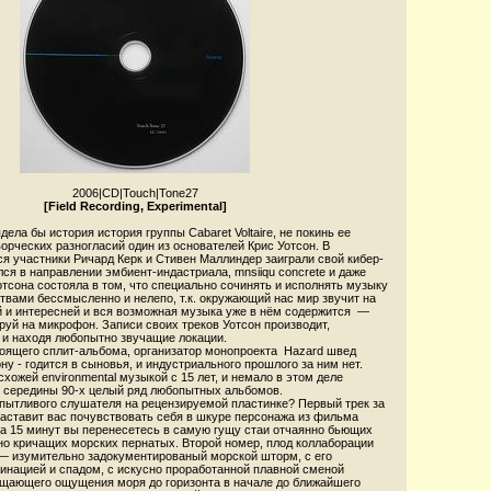
2006
|
CD
|
Touch
|
Tone27
[Field Recording, Experimental]
дела бы история история группы Cabaret Voltaire, не покинь ее
ворческих разногласий один из основателей Крис Уотсон. В
я участники Ричард Керк и Стивен Маллиндер заиграли свой кибер-
лся в направлении эмбиент-индастриала, mnsiiqu concrete и даже
тсона состояла в том, что специально сочинять и исполнять музыку
твами бессмысленно и нелепо, т.к. окружающий нас мир звучит на
й и интересней и вся возможная музыка уже в нём содержится —
руй на микрофон. Записи своих треков Уотсон производит,
 и находя любопытно звучащие локации.
тоящего сплит-альбома, организатор монопроекта Hazard швед
ну - годится в сыновья, и индустриального прошлого за ним нет.
хожей environmental музыкой с 15 лет, и немало в этом деле
с середины 90-х целый ряд любопытных альбомов.
 пытливого слушателя на рецензируемой пластинке? Первый трек за
заставит вас почувствовать себя в шкуре персонажа из фильма
а 15 минут вы перенесетесь в самую гущу стаи отчаянно бьющих
но кричащих морских пернатых. Второй номер, плод коллаборации
 — изумительно задокументированый морской шторм, с его
инацией и спадом, с искусно проработанной плавной сменой
ощающего ощущения моря до горизонта в начале до ближайшего