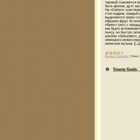
таковой сгановится 
быть фоном, дуэт за
На «Gehen» чувствов
стоп-кадров, каждый 
выделяются треки «Ja
обрывки фраз. Кстати
«Neinr» (нет) с пред
как будто вспоминает
пьесу, но быстро зат
альбом «Sekunden», 
немецкого режиссера
написали музыку.
[...]
Review Collection
|
Views:
Young Gods, 