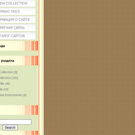
IEW COLLECTION
PAN!C TAGS
РМАЦИЯ О САЙТЕ
РАТНАЯ СВЯЗЬ
ТАЛОГ САЙТОВ
ода
 раздела
Collection
[8]
llection
[165]
file
[46]
le
[18]
tal Instruments
[6]