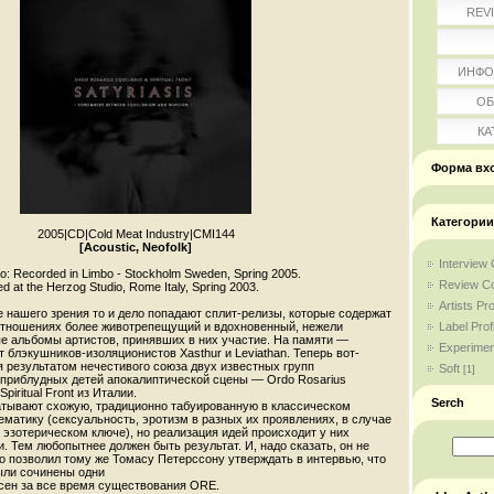
REV
ИНФО
ОБ
КА
Форма вх
Категории
2005
|
CD
|
Cold Meat Industry
|
CMI144
[Acoustic, Neofolk]
Interview 
io: Recorded in Limbo - Stockholm Sweden, Spring 2005.
Review Co
ed at the Herzog Studio, Rome Italy, Spring 2003.
Artists Pro
е нашего зрения то и дело попадают сплит-релизы, которые содержат
Label Profi
отношениях более животрепещущий и вдохновенный, нежели
 альбомы артистов, принявших в них участие. На памяти —
Experimen
 блэкушников-изоляционистов Xasthur и Leviathan. Теперь вот-
 результатом нечестивого союза двух известных групп
Soft
[1]
 приблудных детей апокалиптической сцены — Ordo Rosarius
Spiritual Front из Италии.
Serch
тывают схожую, традиционно табуированную в классическом
матику (сексуальность, эротизм в разных их проявлениях, в случае
эзотерическом ключе), но реализация идей происходит у них
 Тем любопытнее должен быть результат. И, надо сказать, он не
но позволил тому же Томасу Петерссону утверждать в интервью, что
были сочинены одни
сен за все время существования ORE.