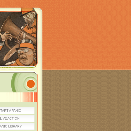
TART A PAN!C
L!VE ACT!ON
AN!C LIBRARY