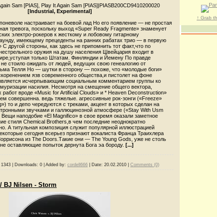
 Again Sam [PIAS], Play It Again Sam [PIAS]
|
PIASB200CD9410200020
[Industrial, Experimental]
↑ Grab t
поневоле настраивает на боевой лад Но его появление — не простая
ная тревога, поскольку выход «Super Ready Fragmente» знаменует
ских электро-рокеров к жесткому и лобовому гитарному
аунду, имеющему прецеденты на ранних рабатах трио — в первую
» С другой стороны, как здесь не припомнить тот факт,что по
гнестрельного оружия на душу населения Швейцария входит в
мире,уступая только Штатам. Финляндии и Йемену По правде
и не стоило ожидать oт людей, ведущих свою генеалогию от
льма Телля Но — шутки в сторону — похоже, что «молодые боги»
скоренением язв современного общества,и пистолет на фоне
 является исчерпывающим социальным комментарием группы ко
муризации насилия. Несмотря на смещение общего вектора,
работ вроде «Music for Artificial Clouds» и * Heaven Deconstruction»
ем совершенна. ведь тяжелые. агрессивные рок-зонги («Freeze»
ug») то и депо чередуются с треками, акцент в которых сделан на
ктронными звучками и галлюцинозной атмосфере («Stay With Usm
). Вещи наподобие «El Маgnifico» в свое время оказали заметное
ие стиля Chemical Brothers,в чем последние неоднократно
но. А титульная композиция служит популярной иллюстрацией
некоторые сегодня всерьез признают вокалиста Франца Траихлера
оррисона из The Doors.Такие они — The Young Gods, уже не столь
 не оставляющие попыток дернута Бога эа бороду.
[...]
1343
|
Downloads:
0
|
Added by:
cordell666
|
Date:
20.02.2010
|
Comments (0)
/ BJ Nilsen - Storm