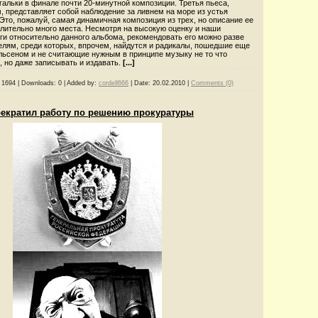
гальки в финале почти 20-минутной композиции. Третья пьеса,
, представляет собой наблюдение за ливнем на море из устья
то, пожалуй, самая динамичная композиция из трех, но описание ее
олительно много места. Несмотря на высокую оценку и наши
ги относительно данного альбома, рекомендовать его можно разве
елям, среди которых, впрочем, найдутся и радикалы, пошедшие еще
льсеном и не считающие нужным в принципе музыку не то что
, но даже записывать и издавать.
[...]
1694
|
Downloads:
0
|
Added by:
cordell666
|
Date:
20.02.2010
|
Comments (0)
прекратил работу по решению прокуратуры