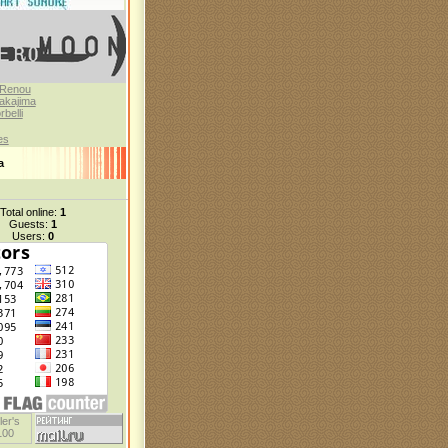
 Renou
akajima
belli
es
а
Total online:
1
Guests:
1
Users:
0