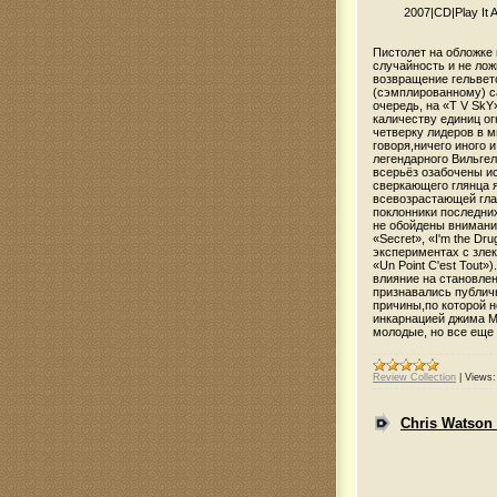
2007
|
CD
|
Play It
Пистолет на обложке 
случайность и не лож
возвращение гельвет
(сэмплированному) с
очередь, на «T V SkY
каличеству единиц о
четверку лидеров в 
говоря,ничего иного 
легендарного Вильге
всерьёз озабочены и
сверкающего глянца
всевозрастающей гла
поклонники последних 
не обойдены внимани
«Secret», «I'm the Dr
экспериментах с зле
«Un Point С'est Tout»
влияние на становлен
признавались публич
причины,по которой 
инкарнацией джима М
молодые, но все еще
Review Collection
|
Views:
Chris Watson 