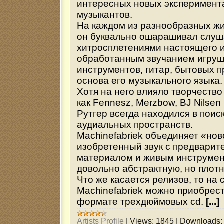
интересных новых эксперимент
музыкантов.
На каждом из разнообразных ж
он буквально ошарашивал слуш
хитросплетениями настоящего и
обработанным звучанием игру
инструментов, гитар, бытовых п
основа его музыкального языка.
Хотя на него влияло творчество
как Fennesz, Merzbow, BJ Nilsen 
Рутгер всегда находился в поис
аудиальных пространств.
Machinefabriek объединяет «но
изобретенный звук с предварит
материалом и живым инструмен
довольно абстрактную, но плот
Что же касается релизов, то на 
Machinefabriek можно приобрест
формате трехдюймовых cd.
[...]
Artists Profile
|
Views:
1845
|
Downloads: