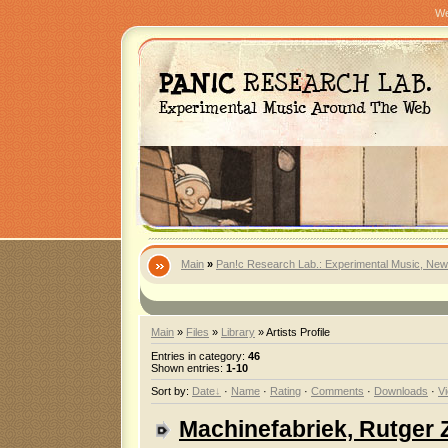
We
Main
»
Pan!c Research Lab.: Experimental Music, New
Main
»
Files
»
Library
» Artists Profile
Entries in category
:
46
Shown entries
:
1-10
Sort by
:
Date
·
Name
·
Rating
·
Comments
·
Downloads
·
V
Machinefabriek, Rutger 