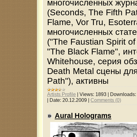
многочисленных журн
(Seconds, The Fifth Pa
Flame, Vor Tru, Esoterr
многочисленных стате
("The Faustian Spirit o
"The Black Flame", ин
Whitehouse, серия обз
Death Metal сцены для 
Path"), активны
Artists Profile
|
Views:
1893
|
Downloads:
|
Date:
20.12.2009
|
Comments (0)
Aural Holograms