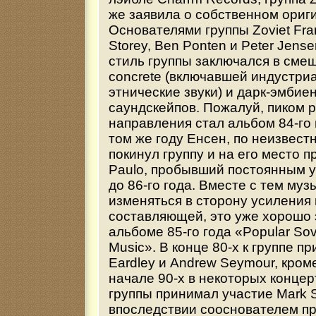
же заявила о собственном ориг
Основателями группы Zoviet Fra
Storey, Ben Ponten и Peter Jen
стиль группы заключался в сме
concrete (включавшей индустр
этнические звуки) и дарк-эмбие
саундскейпов. Пожалуй, пиком р
направления стал альбом 84-го 
том же году Енсен, по неизвест
покинул группу и на его место п
Paulo, пробывший постоянным у
до 86-го года. Вместе с тем муз
изменяться в сторону усиления
составляющей, это уже хорошо 
альбоме 85-го года «Popular Sov
Music». В конце 80-х к группе 
Eardley и Andrew Seymour, кроме 
начале 90-х в некоторых конце
группы принимал участие Mark 
впоследствии сооснователем пр