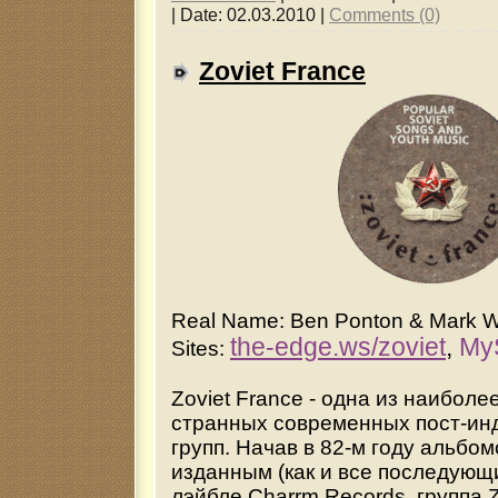
|
Date:
02.03.2010
|
Comments (0)
Zoviet France
Real Name: Ben Ponton & Mark W
the-edge.ws/zoviet
,
My
Sites:
Zoviet France - одна из наибол
странных современных пост-ин
групп. Начав в 82-м году альбом
изданным (как и все последующ
лэйбле Charrm Records, группа Z