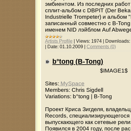
эмбиентом. Из последних рабо
сплит-альбом с DBPIT (Der Beka
Industrielle Trompeter) и альбом "
записанный совместно с B-Ton
именем NID лэйблом Auf Abweg
Artists Profile
|
Views:
1974
|
Downloads:
|
Date:
01.10.2009
|
Comments (0)
b°tong (B-Tong)
$IMAGE1$
Sites:
MySpace
Members: Chris Sigdell
Variations: b°tong | B-Tong
Проект Криса Зигделя, владель
Records, специализирующегося 
выпускающего как сетевые релиз
Появился в 2004 году, после ра