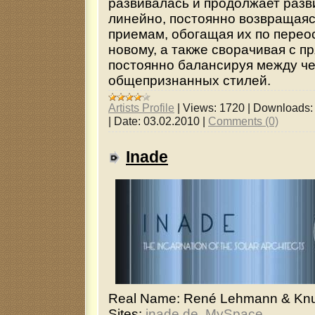
развивалась и продолжает разв
линейно, постоянно возвращаяс
приемам, обогащая их по перео
новому, а также сворачивая с пр
постоянно балансируя между че
общепризнанных стилей.
Artists Profile
|
Views:
1720
|
Downloads:
|
Date:
03.02.2010
|
Comments (0)
Inade
Real Name: René Lehmann & Knut
Sites:
inade.de
,
MySpace