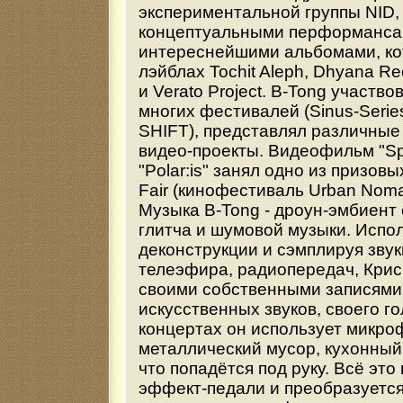
экспериментальной группы NID,
концептуальными перформанса
интереснейшими альбомами, ко
лэйблах Tochit Aleph, Dhyana Re
и Verato Project. B-Tong участв
многих фестивалей (Sinus-Series,
SHIFT), представлял различные
видео-проекты. Видеофильм "Sph
"Polar:is" занял одно из призовы
Fair (кинофестиваль Urban Noma
Музыка B-Tong - дроун-эмбиент
глитча и шумовой музыки. Испо
деконструкции и сэмплируя зву
телеэфира, радиопередач, Крис
своими собственными записями
искусственных звуков, своего гол
концертах он использует микро
металлический мусор, кухонный
что попадётся под руку. Всё это
эффект-педали и преобразуетс