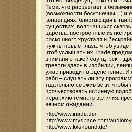
что Бог вездесущ, такова и тьма
Тьма, что расцветает в безымя
(возможности бесконечны…) и е
концепциях, блистающая в таин
существах, волочащихся сквозь
царства, построенные из полир
роскошного хрусталя и бескрайн
нужны новые глаза, чтоб увидет
чтоб услышать их. Inade предл
вниманию такой саундтрек – др
тревоги здесь в изобилии, пен
ужас приводит в оцепенение. И
себя – слушать ли эту программ
тщательно смежив веки, чтобы 
прочувствовать истинную подо
иерархию темного величия, пр
вечном ожидании.
http://www.inade.de/
http://www.myspace.com/audiomy
http://www.loki-found.de/