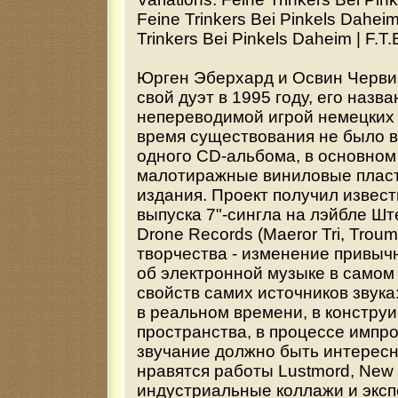
Feine Trinkers Bei Pinkels Daheim
Trinkers Bei Pinkels Daheim | F.T
Юрген Эберхард и Освин Черви
свой дуэт в 1995 году, его назв
непереводимой игрой немецких с
время существования не было 
одного CD-альбома, в основном
малотиражные виниловые пласт
издания. Проект получил извест
выпуска 7"-сингла на лэйбле Ш
Drone Records (Maeror Tri, Troum
творчества - изменение привыч
об электронной музыке в самом 
свойств самих источников звука
в реальном времени, в констру
пространства, в процессе импр
звучание должно быть интересн
нравятся работы Lustmord, New 
индустриальные коллажи и эксп