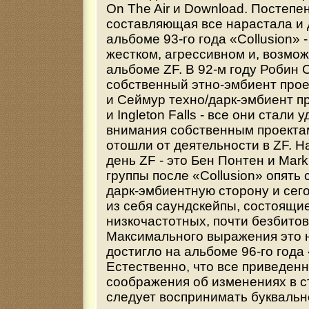
On The Air и Download. Постепе
составляющая все нарастала и 
альбоме 93-го года «Collusion» 
жестком, агрессивном и, возмо
альбоме ZF. В 92-м году Робин 
собственный этно-эмбиент прое
и Сеймур техно/дарк-эмбиент пр
и Ingleton Falls - все они стали
внимания собственным проекта
отошли от деятельности в ZF. 
день ZF - это Бен Понтен и Mar
группы после «Collusion» опять 
дарк-эмбиентную сторону и сег
из себя саундскейпы, состоящие
низкочастотных, почти безбито
Максимального выражения это 
достигло на альбоме 96-го года 
Естественно, что все приведен
соображения об изменениях в с
следует воспринимать буквально