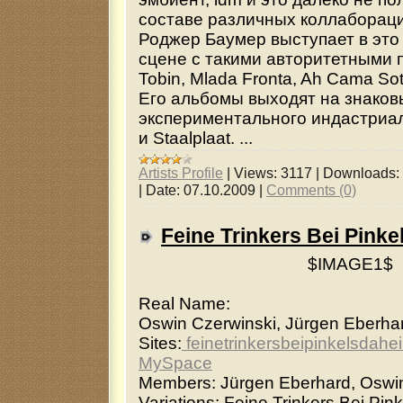
составе различных коллабораци
Роджер Баумер выступает в это
сцене с такими авторитетными 
Tobin, Mlada Fronta, Ah Cama Sot
Его альбомы выходят на знаков
экспериментального индастриал
и Staalplaat. ...
Artists Profile
|
Views:
3117
|
Downloads:
|
Date:
07.10.2009
|
Comments (0)
Feine Trinkers Bei Pink
$IMAGE1$
Real Name:
Oswin Czerwinski, Jürgen Eberha
Sites:
feinetrinkersbeipinkelsdahe
MySpace
Members: Jürgen Eberhard, Oswi
Variations: Feine Trinkers Bei Pin