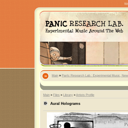
We
Main
»
Pan!c Research Lab.: Experimental Music, New
Main
»
Files
»
Library
»
Artists Profile
Aural Holograms