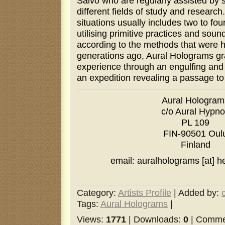
Saivo who are regularly assisted by s
different fields of study and research.
situations usually includes two to fo
utilising primitive practices and sou
according to the methods that were
generations ago, Aural Holograms gr
experience through an engulfing and
an expedition revealing a passage to
Aural Hologram
c/o Aural Hypn
PL 109
FIN-90501 Oul
Finland
email: auralholograms [at] he
Category
:
Artists Profile
|
Added by
:
Tags
:
Aural Holograms
|
Views
:
1771
|
Downloads
:
0
|
Comme