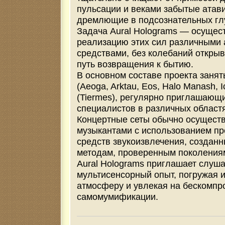
пульсации и веками забытые атав
дремлющие в подсознательных глу
Задача Aural Holograms — осущес
реализацию этих сил различными 
средствами, без колебаний откры
путь возвращения к бытию.
В основном составе проекта занят
(Aeoga, Arktau, Eos, Halo Manash, I
(Tiermes), регулярно приглашающи
специалистов в различных областя
Концертные сеты обычно осущест
музыкантами с использованием пр
средств звукоизвлечения, создан
методам, проверенным поколения
Aural Holograms приглашает слуш
мультисенсорный опыт, погружая и
атмосферу и увлекая на бескомпр
самомумификации.