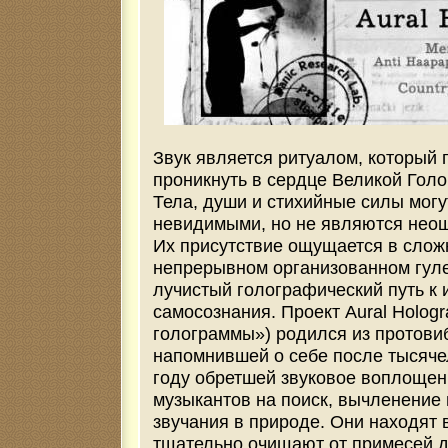
Звук является ритуалом, который 
проникнуть в сердце Великой Гол
Тела, души и стихийные силы могу
невидимыми, но не являются нео
Их присутствие ощущается в слож
непрерывном организованном гул
лучистый голографический путь к
самосознания. Проект Aural Holog
голограммы») родился из протови
напомнившей о себе после тысячел
году обретшей звуковое воплощен
музыкантов на поиск, вычленение 
звучания в природе. Они находят в
тщательно очищают от примесей 