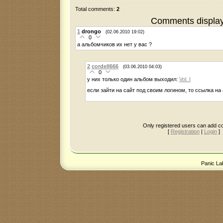
Total comments
:
2
Comments display
1
drongo
(02.06.2010 19:02)
0
а альбомчиков их нет у вас ?
2
cordell666
(03.06.2010 04:03)
0
у них только один альбом выходил:
Vol. I
если зайти на сайт под своим логином, то ссылка на
Only registered users can add 
[
Registration
|
Login
]
Panic La