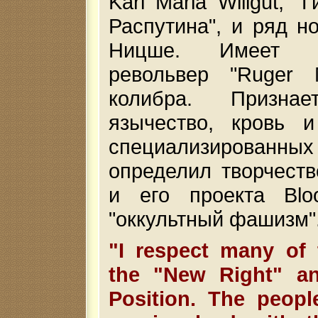
Karl Maria Wiligut, "
Распутина", и ряд н
Ницше. Имеет со
револьвер "Ruger 
колибра. Признае
язычество, кровь и
специализированн
определил творчест
и его проекта Blo
"оккультный фашизм"
"I respect many of 
the "New Right" an
Position. The peop