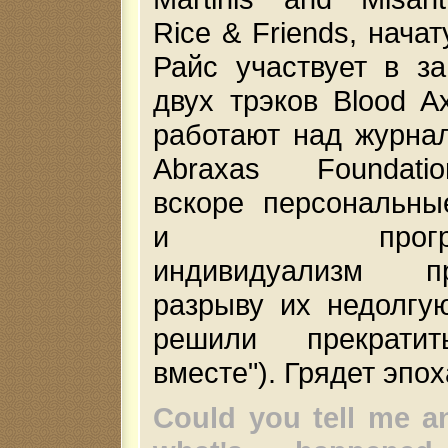
Rice & Friends, нача
Райс участвует в з
двух трэков Blood Ax
работают над журна
Abraxas Foundati
вскоре персональны
и прогресс
индивидуализм п
разрыву их недолгу
решили прекратит
вместе"). Грядет эпох
Could you tell me an