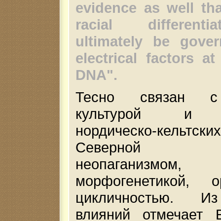
evidence as well tha
racial different
ultimately be gove
electrical factors at
DNA".
Тесно связан с 
культурой и э
нордическо-кельтс
Северной Е
неопаганизмом, м
морфогенетикой, 
цикличностью. И
влияний отмечает E