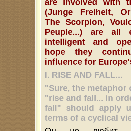
are involved with 
(Junge Freiheit, Or
The Scorpion, Voulo
Peuple...) are all e
intelligent and op
hope they contin
influence for Europe'
I. RISE AND FALL...
"Sure, the metaphor o
"rise and fall... in or
fall" should apply u
terms of a cyclical vie
Он не любит оп