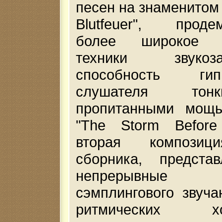
песен на знаменитом 
Blutfeuer", продем
более широкое п
техники звуко
способность гипн
слушателя тон
пропитанными мощ
"The Storm Before
вторая композиц
сборника, предста
непрерывны
сэмплингового звуча
ритмических