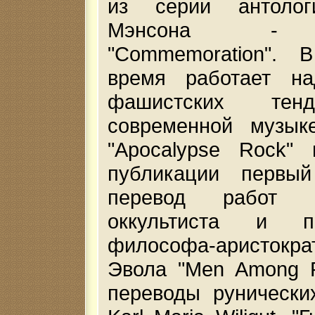
из серии антолог
Мэнсона - 
"Commemoration". 
время работает н
фашистских тен
современной музык
"Apocalypse Rock" 
публикации первый
перевод работ ит
оккультиста и по
философа-аристокра
Эвола "Men Among R
переводы рунически