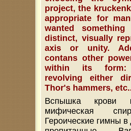
project, the krucken
appropriate for man
wanted something
distinct, visually re
axis or unity. Addi
contans other powe
within its form:
revolving either dir
Thor's hammers, etc..
Вспышка крови и
мифическая спири
Героические гимны в 
пропитанные В