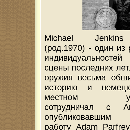
Michael Jenkins
(род.1970) - один из
индивидуальностей 
сцены последних лет
оружия весьма обши
историю и немец
местном униве
сотрудничал с A
опубликовавшим 
работу Аdam Parfrey