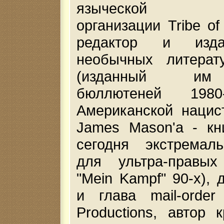
языческой нор
организации Tribe of 
редактор и изда
необычных литерат
(изданный им
бюллютеней 1980
Американской нацис
James Mason'a - кни
сегодня экстремал
для ультра-правы
"Mein Kampf" 90-х), 
и глава mail-order
Productions, автор 