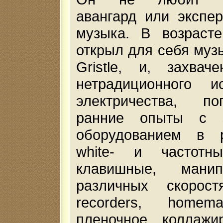
авангард или экспе
музыка. В возраст
открыл для себя музы
Gristle, и, захвач
нетрадиционного ис
электричества, п
ранние опыты с э
оборудованием в 
white- и частотн
клавишные, мани
различных скорос
recorders, homema
пленочное коллажи