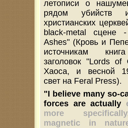
летописи о нашум
рядом убийств и
христианских церкве
black-metal сцене 
Ashes" (Кровь и Пепе
источникам книг
заголовок "Lords of 
Хаоса, и весной 1
свет на Feral Press).
"I believe many so-ca
forces are actually
e
more specificall
magnetic in natur