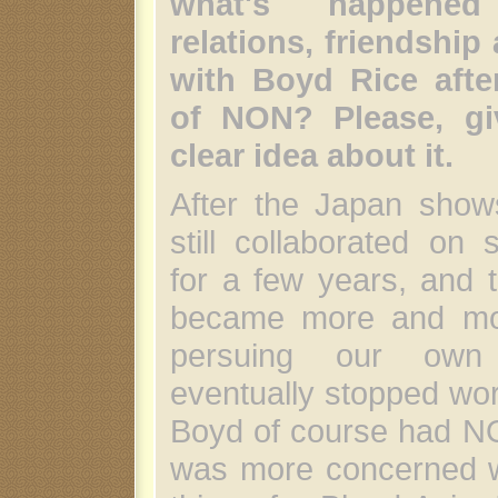
what's happene
relations, friendship
with Boyd Rice afte
of NON? Please, g
clear idea about it.
After the Japan show
still collaborated on
for a few years, and 
became more and mo
persuing our own
eventually stopped wor
Boyd of course had N
was more concerned w