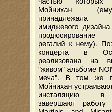
частью которы
Мойнихан (е
принадлежала р
имиджевого дизайна
продюсирование 
регалий к нему). По
концерта в Ос
реализована на 
"живом" альбоме NO
меча". В том же 
Мойнихан устраиваю
инсталяцию в 
завершают работу 
Martinis and Misan