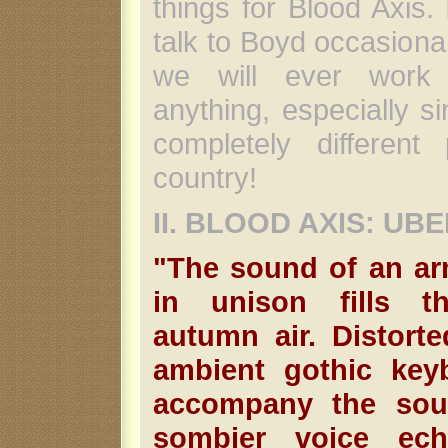
things for Blood Axis. 
talk to Boyd occasional
we will ever work 
anything, especially si
completely different
country!
II. BLOOD AXIS: U
"The sound of an a
in unison fills t
autumn air. Distorte
ambient gothic key
accompany the sou
sombier voice ec