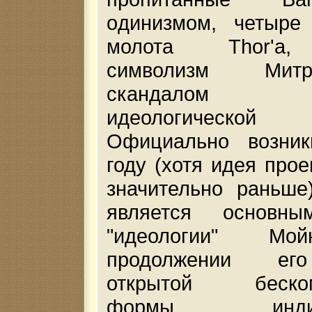
oдинизмом, четыре
молота Thor'a,
символизм Мит
скандалом п
идеологической 
Официально возни
году (хотя идея прое
значительно раньше)
является основны
"идеологии" Мо
продолжении его
открытой беском
формы индивид