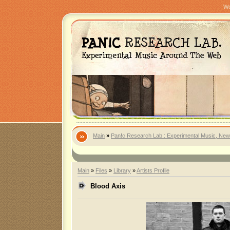
We
Main
»
Pan!c Research Lab.: Experimental Music, New
Main
»
Files
»
Library
»
Artists Profile
Blood Axis