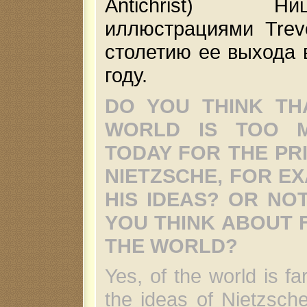
Antichrist)
иллюстрациями Trev
столетию ее выхода в
году.
DO YOU THINK TH
WORLD IS TOO 
TODAY FOR THE PR
NIETZSCHE, FOR E
HIS IDEAS? OR NO
YOU THINK ABOUT 
THE WORLD?
Yes, of the world is fa
the ideas of Nietzsch