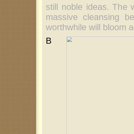
still noble ideas. The
massive cleansing be
worthwhile will bloom a
В