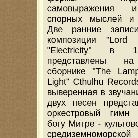
самовыражения и
спорных мыслей и и
Две ранние запис
композиции "Lord
"Electricity" в
представлены на
cборнике "The Lamp 
Light" Cthulhu Recor
выверенная в звучани
двух песен предста
оркестровый гимн 
богу Митре - культов
средиземноморско