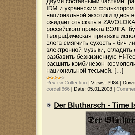
двумя составными частями: р
IDM и украинским фольклором
национальной экзотики здесь не
ожидает отыскать в ZAVOLOKA
российского проекта ВОЛГА, б
Географическая привязка испо
слега смягчить сухость - бич 
электронной музыки, сгладить 
разбавить безжизненную Hi-Tec
расшить комбинезон космопол
национальной тесьмой. [...]
Review Collection
|
Views:
3984
|
Down
cordell666
|
Date:
05.01.2008
|
Commen
Der Blutharsch - Time 