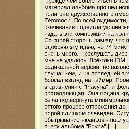
Прежде чем воплотиться в ком
материал альбома прошел исп
полигоне дружественного амер
Zeromoon. По всей видимости,
скачивания подвигла украински
издать эти композиции на пол
Со своей стороны замечу, что 
одобряю эту идею, но 74 минут
очень много. Прослушать диск 
мне не удалось. Всё-таки IDM,
радикальной версии, не назов
слушанием, и на последней тре
бросал взгляд на таймер. Прои
в сравнении с "Plavyna", и фо
составляющая. Она подана кр
была подвергнута минимальной
оттого процесс отторжения до
порой слишком очевиден. Ситу
обыгрывание нюансов - послу
пьесу альбома "Edyna".[...]