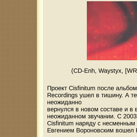
(CD-Enh, Waystyx, [WR 
Проект Cisfinitum после альбом
Recordings ушел в тишину. А т
неожиданно
вернулся в новом составе и в 
неожиданном звучании. С 2003г
Cisfinitum наряду с несменным
Евгением Вороновским вошел Ри