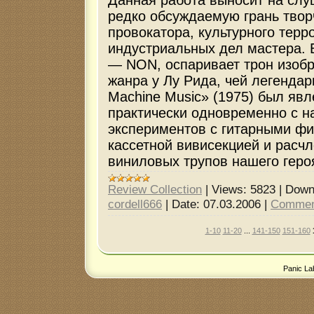
редко обсуждаемую грань твор
провокатора, культурного терр
индустриальных дел мастера. 
— NON, оспаривает трон изобр
жанра у Лу Рида, чей легенда
Machine Music» (1975) был яв
практически одновременно с н
экспериментов с гитарными фи
кассетной вивисекцией и расч
виниловых трупов нашего геро
Review Collection
|
Views:
5823
|
Down
cordell666
|
Date:
07.03.2006
|
Commen
1-10
11-20
...
141-150
151-160
Panic La