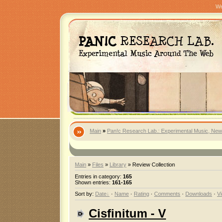
We
Main
»
Pan!c Research Lab.: Experimental Music, New
Main
»
Files
»
Library
» Review Collection
Entries in category
:
165
Shown entries
:
161-165
Sort by
:
Date
·
Name
·
Rating
·
Comments
·
Downloads
·
V
Cisfinitum - V