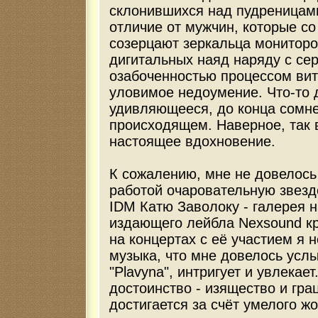
склонившихся над пудреницами
отличие от мужчин, которые с
созерцают зеркальца мониторо
дигитальных наяд наряду с се
озабоченностью процессом вит
уловимое недоумение. Что-то 
удивляющееся, до конца сомн
происходящем. Наверное, так 
настоящее вдохновение.
К сожалению, мне не довелось
работой очаровательную звезд
IDM Катю Заволоку - галерея н
издающего лейбла Nexsound кр
на концертах с её участием я 
музыка, что мне довелось усл
"Plavyna", интригует и увлекает
достоинство - изящество и гра
достигается за счёт умелого ж