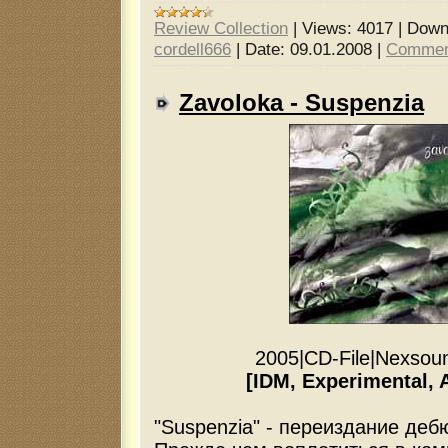
Review Collection
|
Views:
4017
|
Down
cordell666
|
Date:
09.01.2008
|
Commen
Zavoloka - Suspenzia
2005
|
CD
-
File
|
Nexsou
[IDM, Experimental, 
"Suspenzia" - переиздание де