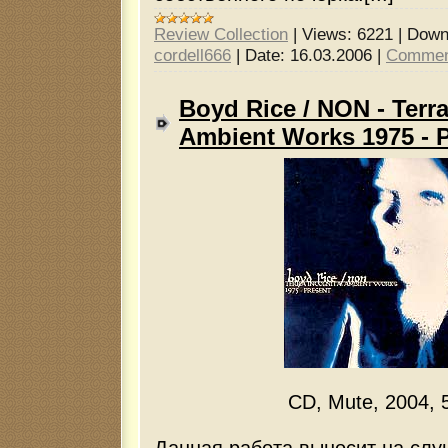
Review Collection
|
Views:
6221
|
Down
cordell666
|
Date:
16.03.2006
|
Commen
Boyd Rice / NON - Terra
Ambient Works 1975 - 
CD, Mute, 2004, 
Данная работа выносит на слу