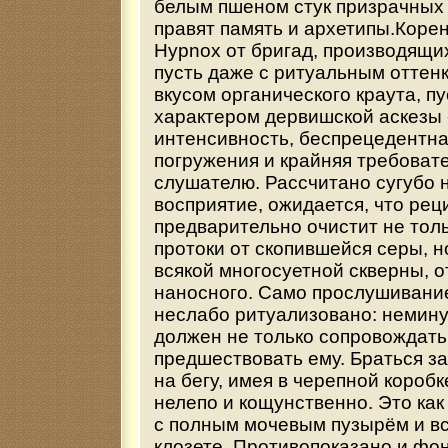
белым пшеном стук призрачных ш
правят память и архетипы.Корен
Hypnox от бригад, производящи
пусть даже с ритуальным оттенк
вкусом органического краута, пу
характером дервишской аскезы
интенсивность, беспрецедентна
погружения и крайняя требовате
слушателю. Рассчитано сугубо 
восприятие, ожидается, что рец
предварительно очистит не тол
протоки от скопившейся серы, н
всякой многосуетной скверны, о
наносного. Само прослушивани
неслабо ритуализовано: немин
должен не только сопровождать
предшествовать ему. Браться за
на бегу, имея в черепной короб
нелепо и кощунственно. Это как
с полным мочевым пузырём и вс
клозете. Противопоказано и ф