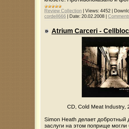
Review Collection
|
Views:
4452
|
Downlo
cordell666
|
Date:
20.02.2008
|
Comments
Atrium Carceri - Cellblo
CD, Cold Meat Industry, 
Simon Heath делает добротный д
заслуги на этом поприще могли