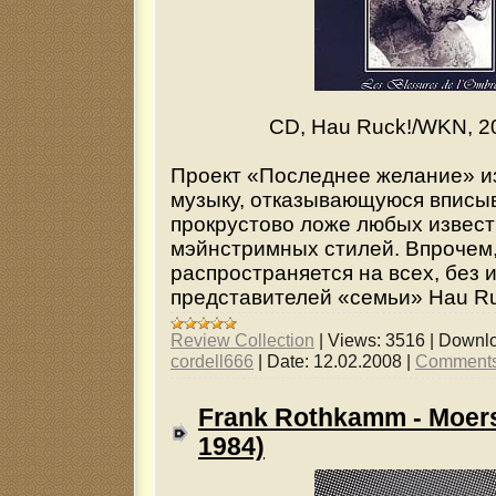
CD, Hau Ruck!/WKN, 20
Проект «Последнее желание» и
музыку, отказывающуюся вписыв
прокрустово ложе любых извес
мэйнстримных стилей. Впрочем,
распространяется на всех, без 
представителей «семьи» Hau Ruck
Review Collection
|
Views:
3516
|
Downlo
cordell666
|
Date:
12.02.2008
|
Comments
Frank Rothkamm - Moers
1984)