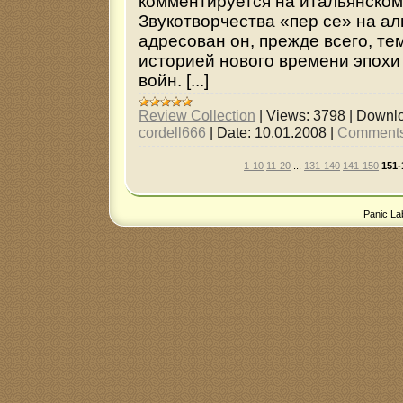
комментируется на итальянском
Звукотворчества «пер се» на ал
адресован он, прежде всего, тем
историей нового времени эпохи
войн. [...]
Review Collection
|
Views:
3798
|
Downlo
cordell666
|
Date:
10.01.2008
|
Comments
1-10
11-20
...
131-140
141-150
151-
Panic La