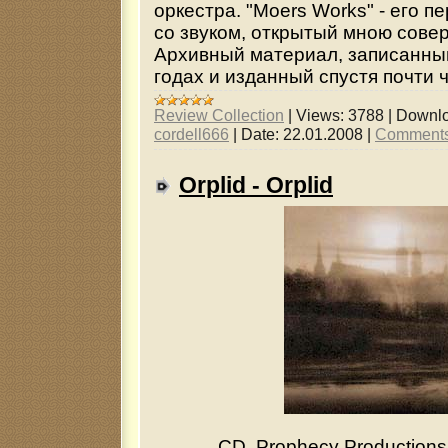
оркестра. "Moers Works" - его 
со звуком, открытый мною сове
Архивный материал, записанны
годах и изданный спустя почти ч
Review Collection
|
Views:
3788
|
Downlo
cordell666
|
Date:
22.01.2008
|
Comments
Orplid - Orplid
CD, Prophecy Productions