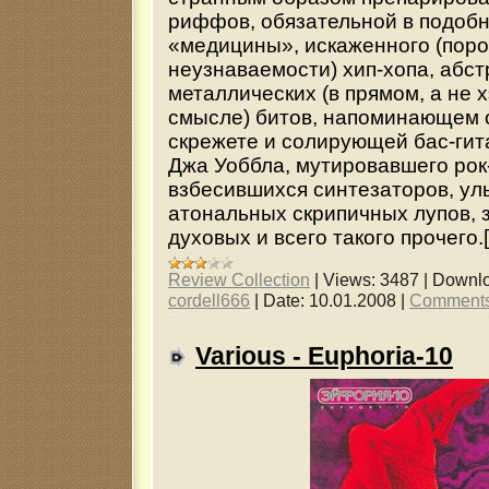
риффов, обязательной в подоб
«медицины», искаженного (поро
неузнаваемости) хип-хопа, абст
металлических (в прямом, а не 
смысле) битов, напоминающем 
скрежете и солирующей бас-гит
Джа Уоббла, мутировавшего рок
взбесившихся синтезаторов, ул
атональных скрипичных лупов,
духовых и всего такого прочего.[.
Review Collection
|
Views:
3487
|
Downlo
cordell666
|
Date:
10.01.2008
|
Comments
Various - Euphoria-10