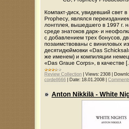
Компакт-диск, увидевший свет в 
Prophecy, являлся переиздание
лонгплея, вышедшего в 1997 г. 
среде знатоков дарк- и неофолка
с добавлением трех бонусов, дв
позаимствованы с виниловых и
десятидюймовки «Das Schicksal»
же именем) и компиляции неме
«Das Graue Corps», в качестве [..
Review Collection
|
Views:
2308
|
Downlo
cordell666
|
Date:
18.01.2008
|
Comments
Anton Nikkilä - White Ni