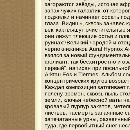
загораются звёзды, источая а
запах чужих галактик, от которо
поджилки и начинает сосать по
глаза. Видишь, сквозь занавес 
век, как пляшут очистительные 
они лижут тлеющие остья и пля
руинах?Великий чародей и отец
чернокнижников Aural Hypnox А
взялся за новый фундаменталь
фолиант, так бесхитростно и оз
первый", написан при посильно
Arktau Eos и Tiermes. Альбом со
концентрических кругов возрас
Каждая композиция затягивает г
пелену времён, сквозь пыль сто
земли, клочья небесной ваты на
кровавый пурпур закатов, метел
листьев, насмерть запаянные с
запечатанные урны, развеянный 
туда, где первобытный снег не