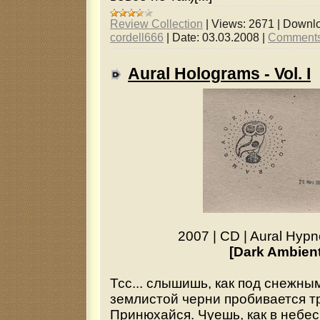
Review Collection
|
Views:
2671
|
Downlo
cordell666
|
Date:
03.03.2008
|
Comments
Aural Holograms - Vol. I
2007
|
CD
|
Aural Hyp
[Dark Ambient
Тсс... слышишь, как под снежны
землистой черни пробивается т
Принюхайся. Чуешь, как в небе