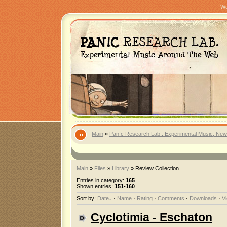
We
Main
»
Pan!c Research Lab.: Experimental Music, New
Main
»
Files
»
Library
» Review Collection
Entries in category
:
165
Shown entries
:
151-160
Sort by
:
Date
·
Name
·
Rating
·
Comments
·
Downloads
·
V
Cyclotimia - Eschaton