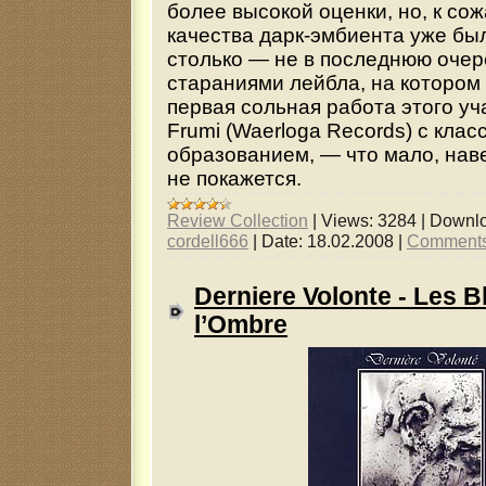
более высокой оценки, но, к со
качества дарк-эмбиента уже бы
столько — не в последнюю оче
стараниями лейбла, на котором
первая сольная работа этого уч
Frumi (Waerloga Records) с кла
образованием, — что мало, нав
не покажется.
Review Collection
|
Views:
3284
|
Downlo
cordell666
|
Date:
18.02.2008
|
Comments
Derniere Volonte - Les B
l’Ombre