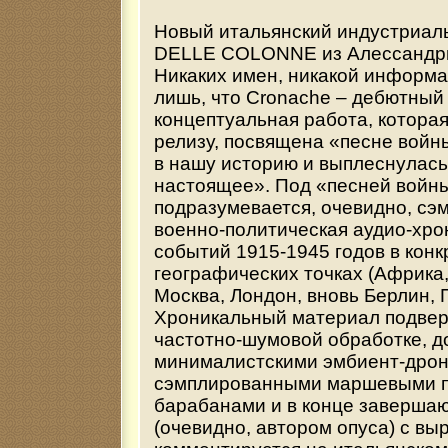
Новый итальянский индустриал
DELLE COLONNE из Алессандри
Никаких имен, никакой информа
лишь, что Cronache – дебютный
концептуальная работа, которая
релизу, посвящена «песне войн
в нашу историю и выплеснулась
настоящее». Под «песней войн
подразумевается, очевидно, сэ
военно-политическая аудио-хро
событий 1915-1945 годов в кон
географических точках (Африка,
Москва, Лондон, вновь Берлин, 
Хроникальный материал подвер
частотно-шумовой обработке, д
минималистскими эмбиент-дрон
сэмплированными маршевыми п
барабанами и в конце завершаю
(очевидно, автором опуса) с в