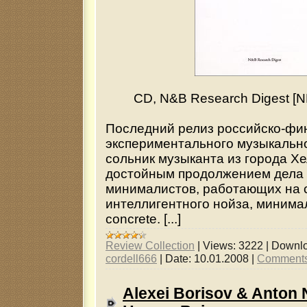
CD, N&B Research Digest [N
Последний релиз российско-фи
экспериментального музыкальн
сольник музыканта из города Хе
достойным продолжением дела
минималистов, работающих на 
интеллигентного нойза, минимал
concrete. [...]
Review Collection
|
Views:
3222
|
Downlo
cordell666
|
Date:
10.01.2008
|
Comments
Alexei Borisov & Anton N