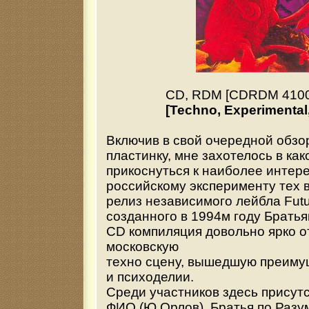
CD, RDM [CDRDM 41005
[Techno, Experimental
Включив в свой очередной обзо
пластинку, мне захотелось в как
прикоснуться к наиболее интер
российскому эксперименту тех 
релиз независимого лейбла Futu
созданного в 1994м году Братья
CD компиляция довольно ярко 
московскую
техно сцену, вышедшую преиму
и психоделии.
Среди участников здесь присут
ФИО (Ю Орлов), Братья по Разу