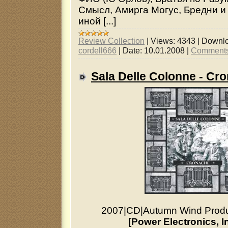
Смысл, Амирга Могус, Бредни и 
иной [...]
Review Collection
|
Views:
4343
|
Downlo
cordell666
|
Date:
10.01.2008
|
Comments
Sala Delle Colonne - Cr
2007
|
CD
|
Autumn Wind Produ
[Power Electronics, In