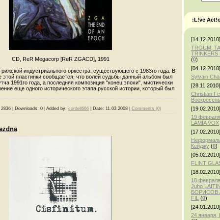
:L!ve Act!
[14.12.2010
TROUM, T
TRINKERS 
CD, ReR Megacorp [ReR ZGACD], 1991
(
0
)
[04.12.2010
рижской индустриального оркестра, существующего с 1983го года. В
Sylvain Ch
е этой пластинки сообщается, что волей судьбы данный альбом был
тча 1991го года, а последняя композиция ''конец эпохи'', мистически
[28.11.2010]
ение еще одного исторического этапа русской истории, который был
Christian F
Воскресень
[19.02.2010
2836
|
Downloads:
0
|
Added by:
cordell666
|
Date:
11.03.2008
|
Comments (0)
19 февраля
LAMIA VOX
Bezdna
[17.02.2010
Неформаль
Кейджу
(
0
)
[05.02.2010
FLINT GLA
[18.02.2010
18 февраля,
Juho LAITI
БОРИСОВ /
FIL
(
0
)
[24.01.2010
24 января