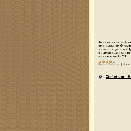
Классический альбом 
оригинальном буклет
записан за день до Пу
ознаменовала заверш
известен как СССР. ...
Review Collection
|
Views:
Cisfinitum - 