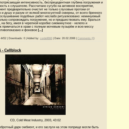
 потрясающая интенсивность, беспрецедентная глубина погружения и
ость к слушателю. Рассчитано сугубо на активное восприятие,
иент предварительно очистит не только слуховые протоки от
 и душу и разум от всякой многосуетной скверны, от всего бренного
рослушивание подобных работ неслабо ритуализовано: неминуемый
олько сопровождать погружение, но и предшествовать ему. Браться
, на бегу, имея в черепной коробке сиюминутное - нелепо и
ак примчаться в храм с полным мочевым пузырём и всю мессу
ротивопоказано и фоновое
[...]
4452
|
Downloads:
0
|
Added by:
cordell666
|
Date:
20.02.2008
|
Comments (0)
 - Cellblock
CD, Cold Meat Industry, 2003, 43:02
обротный дарк-эмбиент, и его заслуги на этом поприще могли быть