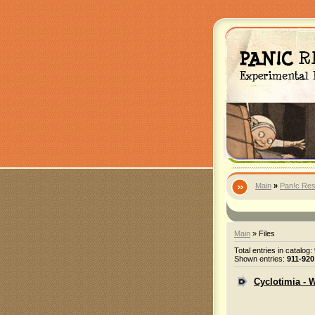
Main
»
Pan!c Res
Main
»
Files
Total entries in catalog
:
Shown entries
:
911-920
Cyclotimia - 