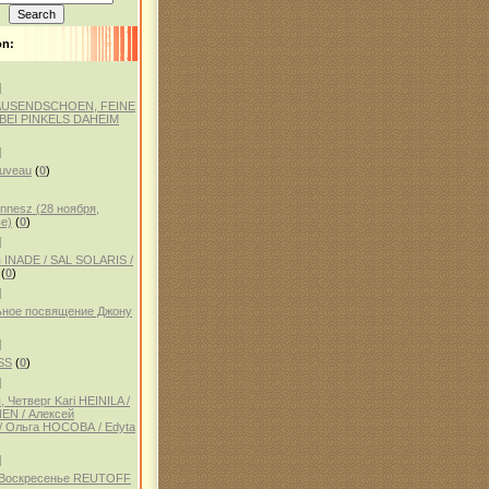
on:
]
AUSENDSCHOEN, FEINE
BEI PINKELS DAHEIM
]
auveau
(
0
)
ennesz (28 ноября,
е)
(
0
)
]
 INADE / SAL SOLARIS /
(
0
)
]
ное посвящение Джону
]
SS
(
0
)
]
 Четверг Kari HEINILA /
NEN / Алексей
 Ольга НОСОВА / Edyta
]
, Воскресенье REUTOFF