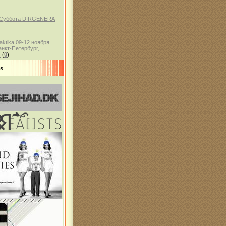
, Суббота DIRGENERA
aktika 09-12 ноября
анкт-Петербург,
)
(
0
)
ds