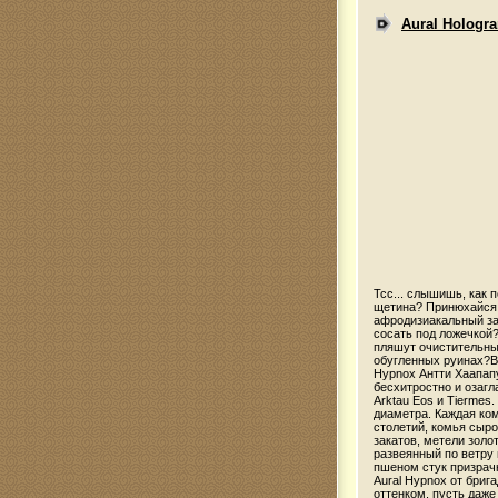
Aural Hologram
Тсс... слышишь, как 
щетина? Принюхайся. 
афродизиакальный зап
сосать под ложечкой?
пляшут очистительны
обугленных руинах?Ве
Hypnox Антти Хаапап
бесхитростно и озагл
Arktau Eos и Tiermes
диаметра. Каждая ком
столетий, комья сыро
закатов, метели золо
развеянный по ветру 
пшеном стук призрачн
Aural Hypnox от бриг
оттенком, пусть даже