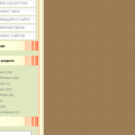
IEW COLLECTION
PAN!C TAGS
РМАЦИЯ О САЙТЕ
РАТНАЯ СВЯЗЬ
ТАЛОГ САЙТОВ
ода
 раздела
ase
[124]
 Release
[302]
rds
[77]
ase
[227]
 Radio
[66]
4]
[20]
mo Release
[7]