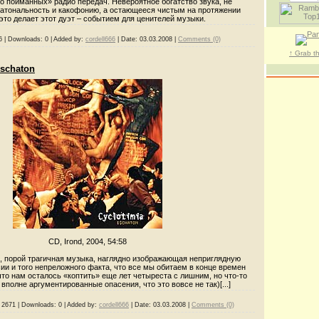
о пойманных» радио передач. Невероятное богатство звука, не
 атональность и какофонию, а остающееся чистым на протяжении
 это делает этот дуэт – событием для ценителей музыки.
6
|
Downloads:
0
|
Added by:
cordell666
|
Date:
03.03.2008
|
Comments (0)
↑ Grab t
Eschaton
CD, Irond, 2004, 54:58
, порой трагичная музыка, наглядно изображающая неприглядную
ии и того непреложного факта, что все мы обитаем в конце времен
что нам осталось «коптить» еще лет четыреста с лишним, но что-то
вполне аргументированные опасения, что это вовсе не так)[...]
2671
|
Downloads:
0
|
Added by:
cordell666
|
Date:
03.03.2008
|
Comments (0)