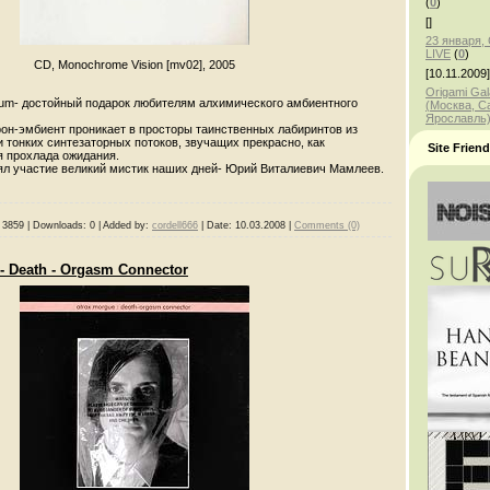
(
0
)
[]
23 января
LIVE
(
0
)
CD, Monochrome Vision [mv02], 2005
[10.11.2009]
Origami Gal
itum- достойный подарок любителям алхимического амбиентного
(Москва, С
Ярославль
рон-эмбиент проникает в просторы таинственных лабиринтов из
 тонких синтезаторных потоков, звучащих прекрасно, как
Site Frien
я прохлада ожидания.
ял участие великий мистик наших дней- Юрий Виталиевич Мамлеев.
3859
|
Downloads:
0
|
Added by:
cordell666
|
Date:
10.03.2008
|
Comments (0)
- Death - Orgasm Connector