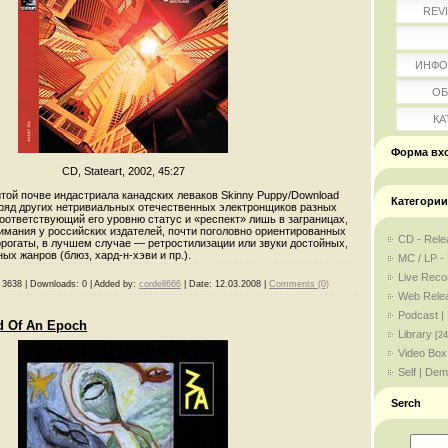
REV
ИНФО
ОБ
КА
Форма вх
CD, Stateart, 2002, 45:27
той почве индастриала канадских леваков Skinny Puppy/Download
Категории
 и ряд других нетривиальных отечественных электронщиков разных
оответствующий его уровню статус и «респект» лишь в заграницах,
нимания у российских издателей, почти поголовно ориентированных
CD - Rele
ррогаты, в лучшем случае — ретростилизации или звуки достойных,
ых жанров (блюз, хард-н-хэви и пр.).
MC / LP -
Live Reco
3638
|
Downloads:
0
|
Added by:
cordell666
|
Date:
12.03.2008
|
Comments (0)
Web Rele
Podcast |
d Of An Epoch
Library
[24
Video Box
Self | De
Serch