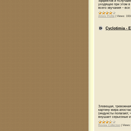
эффектов и «случайн
уходящее при этом в
всего звучания – все
Artists Profile
|
Views:
191
Cyclotimia - 
Зловещая, тревожная
картину мира апостас
(индуисты полагают, 
внушает серьезные и 
Review Collection
|
Views: