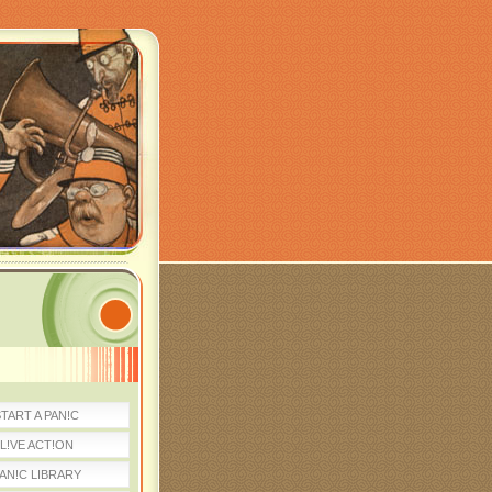
TART A PAN!C
L!VE ACT!ON
AN!C LIBRARY