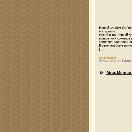
Новый альбом Cisfin
материала.
Яркий и техничный д
конкретных сэмплов и
таинственная осення
В этом альбоме прин
[...]
Review Collection
|
Views:
Atrax Morgue 