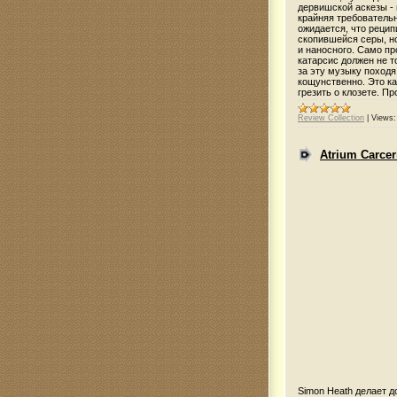
дервишской аскезы -
крайняя требовательн
ожидается, что рецип
скопившейся серы, но
и наносного. Само п
катарсис должен не т
за эту музыку походя
кощунственно. Это к
грезить о клозете. П
Review Collection
|
Views:
Atrium Carceri
Simon Heath делает д