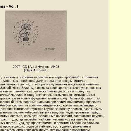
s - Vol. I
2007
|
CD
|
Aural Hypnox
|
AH08
[Dark Ambient]
под снежным покровом из землистой черни пробивается травяная
Чуешь, как в небесной дали загораются звёзды, источая
ах чужих галактик, от которого вздрагивают поджилки и начинает
Закрой глаза. Видишь, сквозь занавес крепко захлопнутых век, как
е языки пламени, как они лижут тлеющие остья и пляшут на
ликий чародей и отец-настоятель секты чернокнижников Aural
уро взялся за новый фундаментальный труд. Первый фолиант, так
авленный, "Том первый", написан при посильной помощи братии из
. Альбом состоит из трёх концентрических кругов возрастающего
позиция затягивает глубже и глубже за пелену времён, сквозь пыль
й земли, клочья небесной ваты на голубой глади, кровавый пурпур
тистых листьев, насмерть запаянные саркофаги, запечатанные урны,
прах... туда, где первобытный снег неслышно засыпает белым
ых шагов. Туда, где правят память и архетипы.Коренное отличие
ад, производящих рядовой эмбиент, пусть даже с ритуальным
 со вкусом органического краута, пускай даже с характером