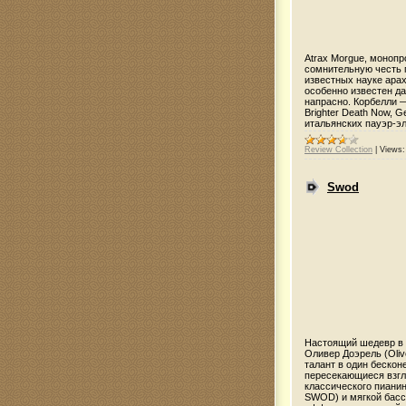
Atrax Morgue, монопр
сомнительную честь 
известных науке ара
особенно известен да
напрасно. Корбелли —
Brighter Death Now, 
итальянских пауэр-эл
Review Collection
|
Views:
Swod
Настоящий шедевр в 
Оливер Доэрель (Oliv
талант в один беско
пересекающиеся взгл
классического пианин
SWOD) и мягкой басс