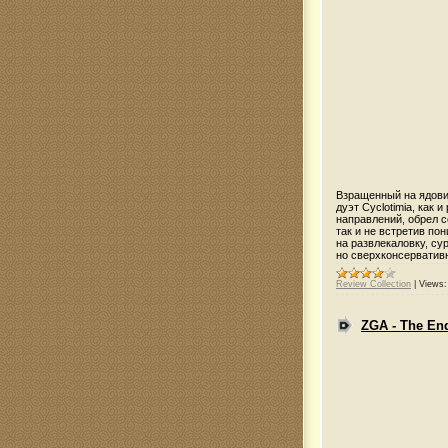
Взращенный на ядови
дуэт Cyclotimia, как
направлений, обрел с
так и не встретив по
на развлекаловку, су
но сверхконсервативн
Review Collection
|
Views:
ZGA - The En