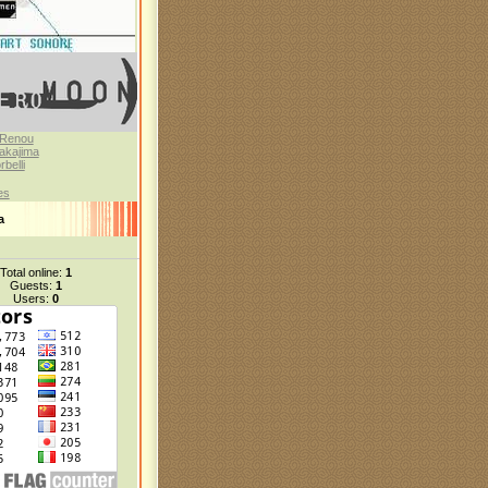
 Renou
akajima
belli
es
а
Total online:
1
Guests:
1
Users:
0