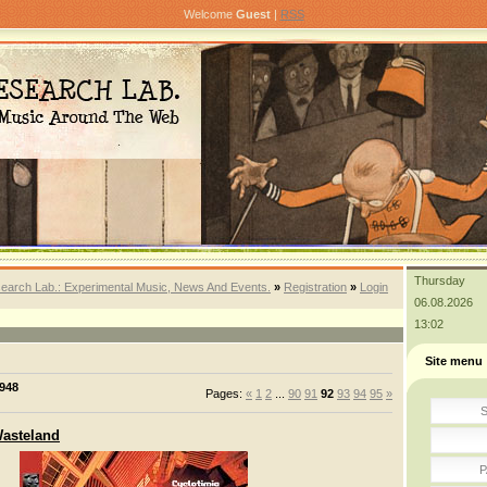
Welcome
Guest
|
RSS
Thursday
earch Lab.: Experimental Music, News And Events.
»
Registration
»
Login
06.08.2026
13:02
Site menu
948
Pages
:
«
1
2
...
90
91
92
93
94
95
»
S
Wasteland
P