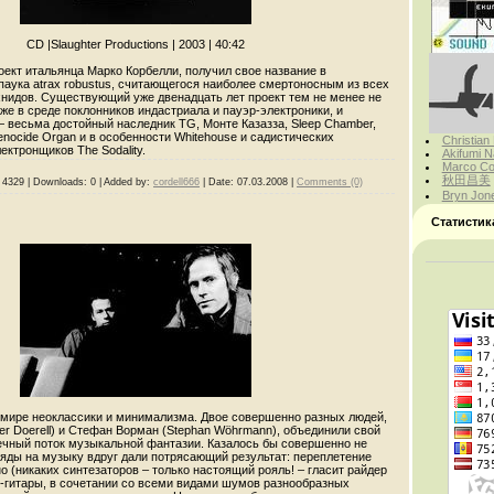
CD |Slaughter Productions | 2003 | 40:42
оект итальянца Марко Корбелли, получил свое название в
паука atrax robustus, считающегося наиболее смертоносным из всех
хнидов. Существующий уже двенадцать лет проект тем не менее не
же в среде поклонников индастриала и пауэр-электроники, и
 весьма достойный наследник TG, Монте Казазза, Sleep Chamber,
Genocide Organ и в особенности Whitehouse и садистических
Christian
ектронщиков The Sodality.
Akifumi N
Marco Cor
秋田昌美
4329
|
Downloads:
0
|
Added by:
cordell666
|
Date:
07.03.2008
|
Comments (0)
Bryn Jon
Статистик
мире неоклассики и минимализма. Двое совершенно разных людей,
er Doerell) и Стефан Ворман (Stephan Wöhrmann), объединили свой
нечный поток музыкальной фантазии. Казалось бы совершенно не
яды на музыку вдруг дали потрясающий результат: переплетение
о (никаких синтезаторов – только настоящий рояль! – гласит райдер
-гитары, в сочетании со всеми видами шумов разнообразных