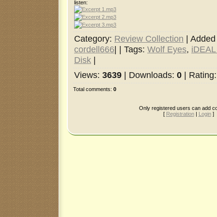
listen:
Excerpt 1.mp3
Excerpt 2.mp3
Excerpt 3.mp3
Category
:
Review Collection
|
Added
cordell666
| |
Tags
:
Wolf Eyes
,
iDEAL
Disk
|
Views
:
3639
|
Downloads
:
0
|
Rating
Total comments
:
0
Only registered users can add 
[
Registration
|
Login
]