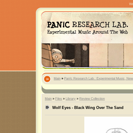
We
Main
»
Pan!c Research Lab.: Experimental Music, New
Main
»
Files
»
Library
»
Review Collection
Wolf Eyes - Black Wing Over The Sand