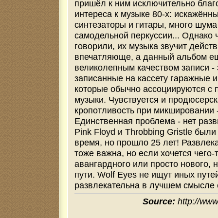
пришёл к ним исключительно благ
интереса к музыке 80-х: искажён
синтезаторы и гитары, много шума 
самодельной перкуссии... Однако 
говорили, их музыка звучит дейст
впечатляюще, а данный альбом е
великолепным качеством записи - 
записанные на кассету гаражные 
которые обычно ассоциируются с
музыки. Чувствуется и продюсерск
кропотливость при микшировании -
Единственная проблема - нет разви
Pink Floyd и Throbbing Gristle был
время, но прошло 25 лет! Развлек
тоже важна, но если хочется чего-
авангардного или просто нового, 
пути. Wolf Eyes не ищут иных путей
развлекательна в лучшем смысле 
Source:
http://ww