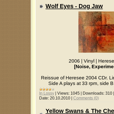
Wolf Eyes - Dog Jaw
2006
|
Vinyl
|
Heres
[Noise, Experime
Reissue of Heresee 2004 CDr. Lim
Side A plays at 33 rpm, side B
In Lossy
|
Views:
1045
|
Downloads:
310
Date:
20.10.2010
|
Comments (0)
Yellow Swans & The Cher