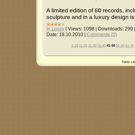
A limited edition of 60 records, inc
sculpture and in a luxury design is
In Lossy
|
Views:
1098
|
Downloads:
299
Date:
18.10.2010
|
Comments (0)
1-10
11-20
21-30
31-40
41-50
51-60
61-70
Panic La