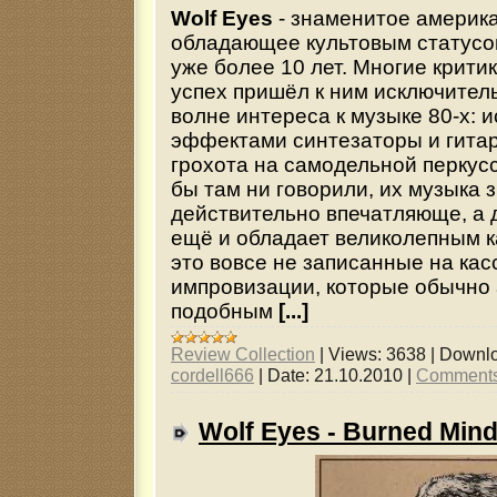
Wolf Eyes
- знаменитое америка
обладающее культовым статус
уже более 10 лет. Многие критик
успех пришёл к ним исключител
волне интереса к музыке 80-х: 
эффектами синтезаторы и гитар
грохота на самодельной перкусс
бы там ни говорили, их музыка 
действительно впечатляюще, а
ещё и обладает великолепным к
это вовсе не записанные на ка
импровизации, которые обычно
подобным
[...]
Review Collection
|
Views:
3638
|
Downlo
cordell666
|
Date:
21.10.2010
|
Comments
Wolf Eyes - Burned Min