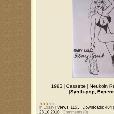
1985
|
Cassette
|
Neuköln R
[Synth-pop, Experi
In Lossy
|
Views:
1153
|
Downloads:
404
23.10.2010
|
Comments (0)