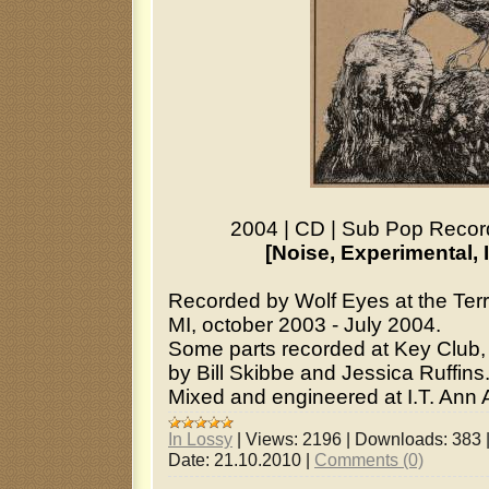
2004
|
CD
|
Sub Pop Reco
[Noise, Experimental, I
Recorded by Wolf Eyes at the Terr
MI, october 2003 - July 2004.
Some parts recorded at Key Club,
by Bill Skibbe and Jessica Ruffins
Mixed and engineered at I.T. Ann 
In Lossy
|
Views:
2196
|
Downloads:
383
Date:
21.10.2010
|
Comments (0)