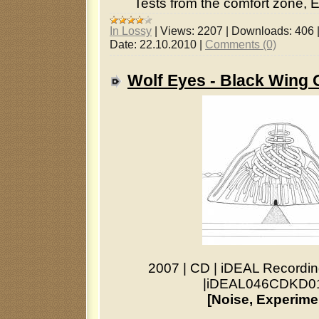
Tests from the comfort zone, Eu
In Lossy
|
Views:
2207
|
Downloads:
406
Date:
22.10.2010
|
Comments (0)
Wolf Eyes - Black Wing
2007
|
CD
|
iDEAL Recordin
|
iDEAL046CDKD0
[Noise, Experime