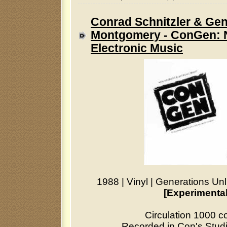
Conrad Schnitzler & Ge
Montgomery - ConGen: 
Electronic Music
1988
|
Vinyl
|
Generations Unl
[Experimental
Circulation 1000 c
Recorded in Con's Studio