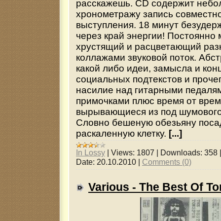
расскажешь. CD содержит небо
хронометражу запись совместно
выступления. 18 минут безудер
через край энергии! Постоянно
хрустящий и расцветающий ра
коллажами звуковой поток. Абс
какой либо идеи, замысла и кон
социальных подтекстов и проче
насилие над гитарными педаля
примочками плюс время от вре
вырывающиеся из под шумового
Словно бешеную обезьяну поса
раскаленную клетку.
[...]
In Lossy
|
Views:
1807
|
Downloads:
358
Date:
20.10.2010
|
Comments (0)
Various - The Best Of T