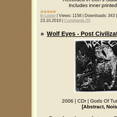
Includes inner printed
In Lossy
|
Views:
1158
|
Downloads:
343
23.10.2010
|
Comments (0)
Wolf Eyes - Post Civiliz
2006
|
CDr
|
Gods Of Tu
[Abstract, Nois