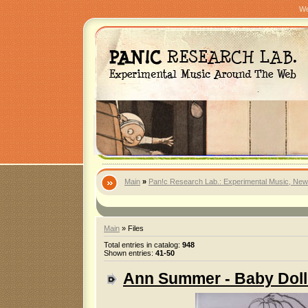
We
Main
»
Pan!c Research Lab.: Experimental Music, New
Main
»
Files
Total entries in catalog
:
948
Shown entries
:
41-50
Ann Summer - Baby Doll 