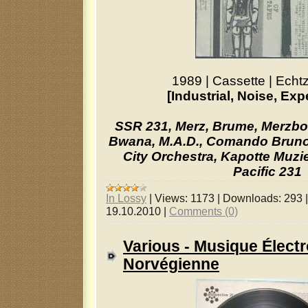
1989
|
Cassette
|
Echtz
[Industrial, Noise, Exp
SSR 231, Merz, Brume, Merzbow
Bwana, M.A.D., Comando Bruno
City Orchestra, Kapotte Muzi
Pacific 231
In Lossy
|
Views:
1173
|
Downloads:
293
19.10.2010
|
Comments (0)
Various - Musique Élect
Norvégienne