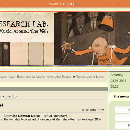
Welcome
Guest
|
RSS
Saturday
earch Lab.: Experimental Music, News And Events.
»
Registration
»
Login
08.08.2026
20:23
x
»
L!ve Box
Site menu
e!
S
03.03.2010, 13:24
Ultimate Combat Noise
- Live at Rumstativ
ring the two day Noisejihad Showcase at Rumstativ/Aarhus Festuge 2007.
P