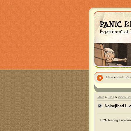
Main
»
Pan!c Res
Main
»
Files
»
Video Bo
Noisejihad Liv
UCN tearing it up du