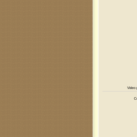
Video 
Co