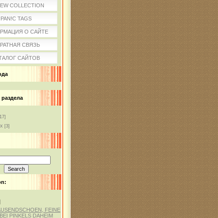
IEW COLLECTION
PAN!C TAGS
РМАЦИЯ О САЙТЕ
РАТНАЯ СВЯЗЬ
ТАЛОГ САЙТОВ
ода
 раздела
17]
ox
[3]
on:
]
AUSENDSCHOEN, FEINE
BEI PINKELS DAHEIM