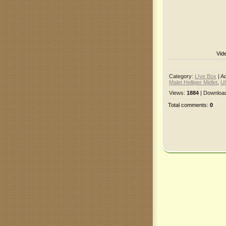
Vide
Category
:
L!ve Box
|
A
Malet Helliger Midlet
,
Ul
Views
:
1884
|
Downloa
Total comments
:
0