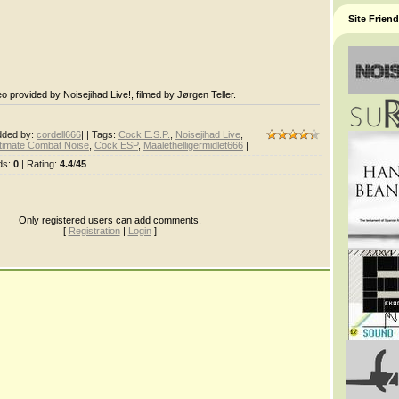
Site Frien
o provided by Noisejihad Live!, filmed by Jørgen Teller.
dded by
:
cordell666
| |
Tags
:
Cock E.S.P.
,
Noisejihad Live
,
timate Combat Noise
,
Cock ESP
,
Maalethelligermidlet666
|
ds
:
0
|
Rating
:
4.4
/
45
Only registered users can add comments.
[
Registration
|
Login
]