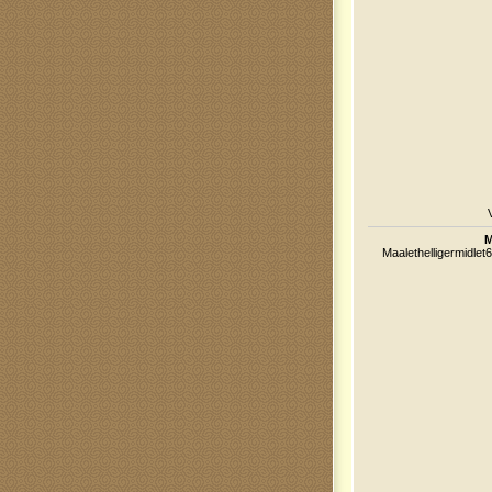
M
Maalethelligermidlet6