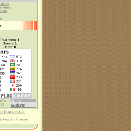
 Renou
akajima
belli
es
а
Total online:
1
Guests:
1
Users:
0
his Headline Animator