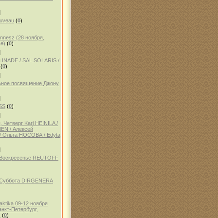
]
auveau
(
0
)
ennesz (28 ноября,
е)
(
0
)
]
 INADE / SAL SOLARIS /
(
0
)
]
ное посвящение Джону
]
SS
(
0
)
]
 Четверг Kari HEINILA /
NEN / Алексей
 Ольга НОСОВА / Edyta
]
, Воскресенье REUTOFF
, Суббота DIRGENERA
aktika 09-12 ноября
анкт-Петербург,
)
(
0
)