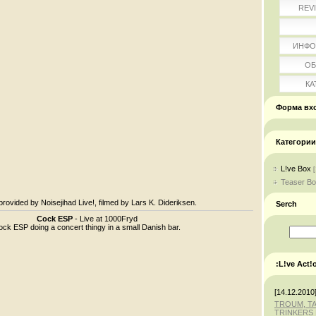
REV
ИНФО
ОБ
КА
Форма вх
Категории
L!ve Box
[
Teaser B
provided by Noisejihad Live!, filmed by Lars K. Dideriksen.
Serch
Cock ESP
- Live at 1000Fryd
ck ESP doing a concert thingy in a small Danish bar.
:L!ve Act!
[14.12.2010
TROUM, T
TRINKERS 