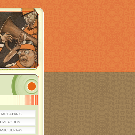
TART A PAN!C
L!VE ACT!ON
AN!C LIBRARY