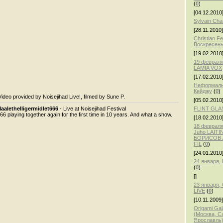
(
0
)
[04.12.2010
Sylvain Ch
[28.11.2010]
Christian F
Воскресень
[19.02.2010
19 февраля
LAMIA VOX
[17.02.2010
Неформаль
Кейджу
(
0
)
Video provided by Noisejihad Live!, filmed by Sune P.
[05.02.2010
aalethelligermidlet666
- Live at Noisejihad Festival
FLINT GLA
66 playing together again for the first time in 10 years. And what a show.
[18.02.2010
18 февраля,
Juho LAITI
БОРИСОВ /
FIL
(
0
)
[24.01.2010
24 января
(
0
)
[]
23 января
LIVE
(
0
)
[10.11.2009]
Origami Gal
(Москва, С
Ярославль