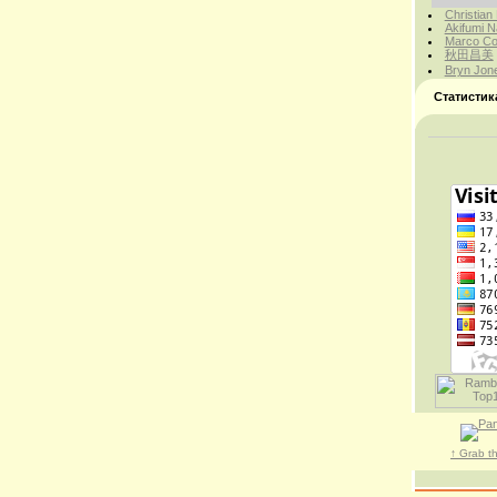
Christian
Akifumi N
Marco Cor
秋田昌美
Bryn Jon
Статистик
↑ Grab t