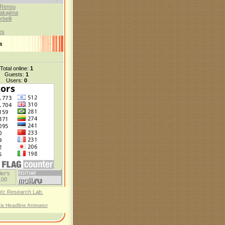
 Renou
akajima
belli
es
а
Total online:
1
Guests:
1
Users:
0
his Headline Animator