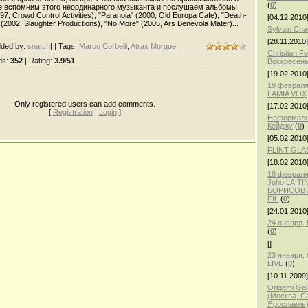
(
0
)
е вспомним этого неординарного музыканта и послушаем альбомы
97, Crowd Control Activities), "Paranoia" (2000, Old Europa Cafe), "Death-
[04.12.2010
2002, Slaughter Productions), "No More" (2005, Ars Benevola Mater)...
Sylvain Ch
[28.11.2010]
ded by
:
snatch
| |
Tags
:
Marco Corbelli
,
Atrax Morgue
|
Christian F
ds
:
352
|
Rating
:
3.9
/
51
Воскресень
[19.02.2010
19 февраля
LAMIA VOX
Only registered users can add comments.
[17.02.2010
[
Registration
|
Login
]
Неформаль
Кейджу
(
0
)
[05.02.2010
FLINT GLA
[18.02.2010
18 февраля,
Juho LAITI
БОРИСОВ /
FIL
(
0
)
[24.01.2010
24 января
(
0
)
[]
23 января
LIVE
(
0
)
[10.11.2009]
Origami Gal
(Москва, С
Ярославль