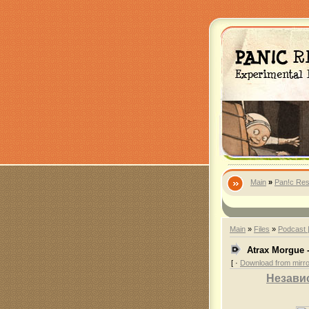
Main
»
Pan!c Res
Main
»
Files
»
Podcast 
Atrax Morgue -
[ ·
Download from mirro
Независ