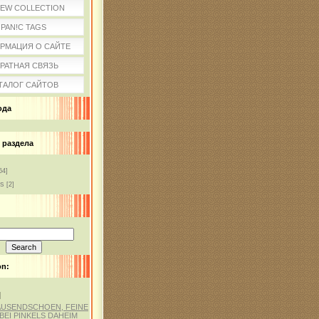
IEW COLLECTION
PAN!C TAGS
РМАЦИЯ О САЙТЕ
РАТНАЯ СВЯЗЬ
ТАЛОГ САЙТОВ
ода
 раздела
64]
ss
[2]
on:
]
AUSENDSCHOEN, FEINE
BEI PINKELS DAHEIM