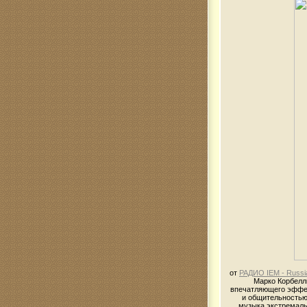
от
РАДИО IEM - Russia
Марко Корбелли
впечатляющего эффек
и общительностью
музыка экстремаль