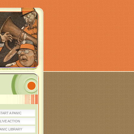
TART A PAN!C
L!VE ACT!ON
AN!C LIBRARY