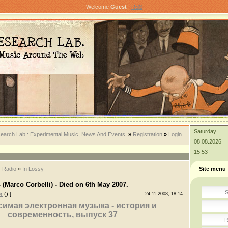
Welcome
Guest
|
RSS
Saturday
earch Lab.: Experimental Music, News And Events.
»
Registration
»
Login
08.08.2026
15:53
| Radio
»
In Lossy
Site menu
 (Marco Corbelli) - Died on 6th May 2007.
S
r
() ]
24.11.2008, 18:14
имая электронная музыка - история и
современность, выпуск 37
P