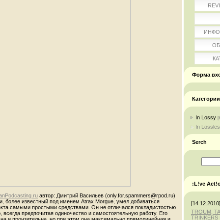
REV
ИНФО
ОБ
КА
Форма вх
Категории
In Lossy
[
In Lossle
Serch
:L!ve Act!
nPodcasting.ru
автор:
Дмитрий Васильев (only.for.spammers@rpod.ru)
, более известный под именем Atrax Morgue, умел добиваться
[14.12.2010
та самыми простыми средствами. Он не отличался покладистостью
TROUM, T
, всегда предпочитая одиночество и самостоятельную работу. Его
TRINKERS 
на и пронзительна, но при этом она максимально прямолинейная и