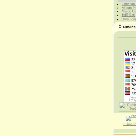
Christian
Akifumi N
Marco Cor
秋田昌美
Bryn Jon
Статистик
↑ Grab t