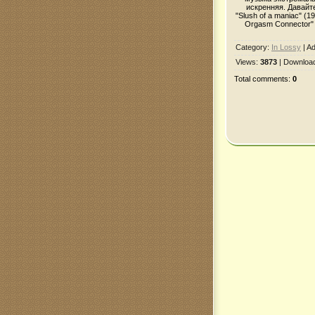
искренняя. Давайт
"Slush of a maniac" (19
Orgasm Connector" (
Category
:
In Lossy
|
Ad
Views
:
3873
|
Downloa
Total comments
:
0