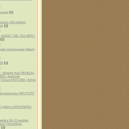
]
auveau
(
0
)
ennesz (28 ноября,
е)
(
0
)
]
 INADE / SAL SOLARIS /
(
0
)
]
ное посвящение Джону
]
SS
(
0
)
]
 Четверг Kari HEINILA /
NEN / Алексей
 Ольга НОСОВА / Edyta
]
, Воскресенье REUTOFF
, Суббота DIRGENERA
aktika 09-12 ноября
анкт-Петербург,
)
(
0
)