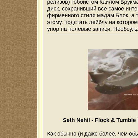
релизов) гобоистом Кайлом Брукм
диск, сохранивший все самое инте
фирменного стиля мадам Блок, а 
этому, подстать лейблу на которо
упор на полевые записи. Необсуж
Seth Nehil - Flock & Tumble 
Как обычно (и даже более, чем об