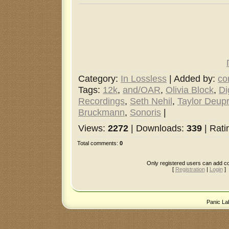
Category
:
In Lossless
|
Added by
:
co
Tags
:
12k
,
and/OAR
,
Olivia Block
,
Di
Recordings
,
Seth Nehil
,
Taylor Deup
Bruckmann
,
Sonoris
|
Views
:
2272
|
Downloads
:
339
|
Rati
Total comments
:
0
Only registered users can add 
[
Registration
|
Login
]
Panic La