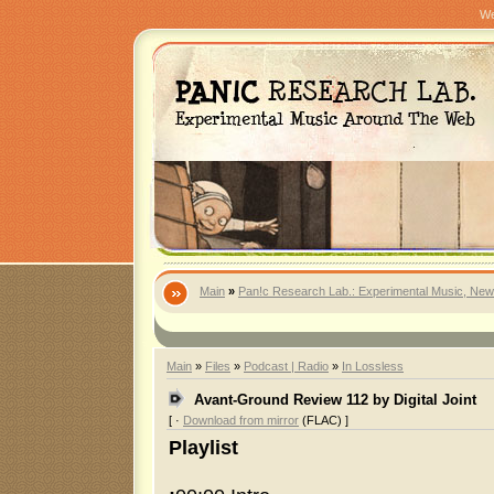
We
Main
»
Pan!c Research Lab.: Experimental Music, New
Main
»
Files
»
Podcast | Radio
»
In Lossless
Avant-Ground Review 112 by Digital Joint
[ ·
Download from mirror
(FLAC) ]
Playlist