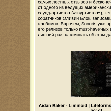
самых лестных отзывов и бесконе
от одного из ведущих американск
саунд-артистов («звуртистов»), кст
соратников Оливии Блок, записавш
альбомов. Впрочем, Sonoris уже п
его релизов только must-have'ных 
лишний раз напоминать об этом да
Aidan Baker - Liminoid | Lifeform
2010]