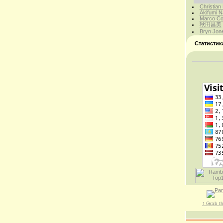
Christian
Akifumi N
Marco Cor
秋田昌美
Bryn Jon
Статистик
↑ Grab t