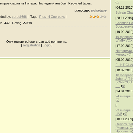
(
0
)
провизация из Питера. Последний альбом. Recycled tapes.
[04.12.2010
источник:
noisetape
Sylvain Ch
ded by
:
cordell666
| |
Tags
:
Гном И Снеговик
|
[28.11.2010]
ds
:
332
|
Rating
:
2.9
/
70
Christian F
Воскресень
[19.02.2010
19 февраля
LAMIA VOX
Only registered users can add comments.
[
Registration
|
Login
]
[17.02.2010
Неформаль
Кейджу
(
0
)
[05.02.2010
FLINT GLA
[18.02.2010
18 февраля,
Juho LAITI
БОРИСОВ /
FIL
(
0
)
[24.01.2010
24 января
(
0
)
[]
23 января
LIVE
(
0
)
[10.11.2009]
Origami Gal
(Москва, С
Ярославль