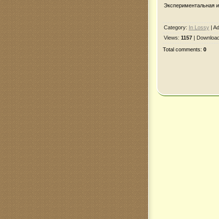
Экспериментальная им
Category
:
In Lossy
|
Ad
Views
:
1157
|
Downloa
Total comments
:
0