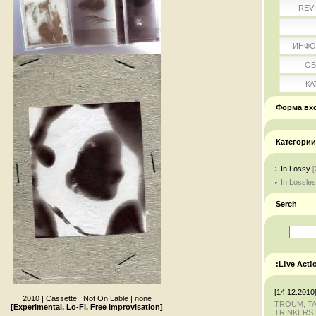
REV
ИНФО
ОБ
КА
Форма вх
Категории
In Lossy
[
In Lossle
Serch
:L!ve Act!
[14.12.2010
2010 | Cassette | Not On Lable | none
TROUM, T
[Experimental, Lo-Fi, Free Improvisation
]
TRINKERS 