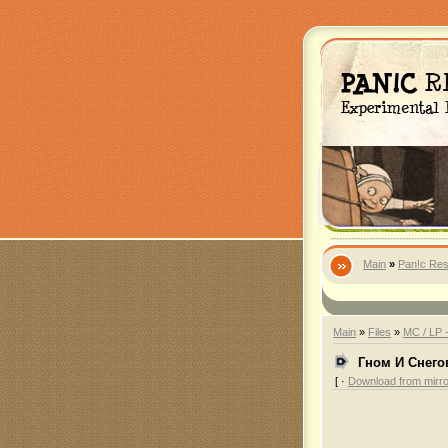
Main
»
Pan!c Res
Main
»
Files
»
MC / LP 
Гном И Снегов
[ ·
Download from mirro