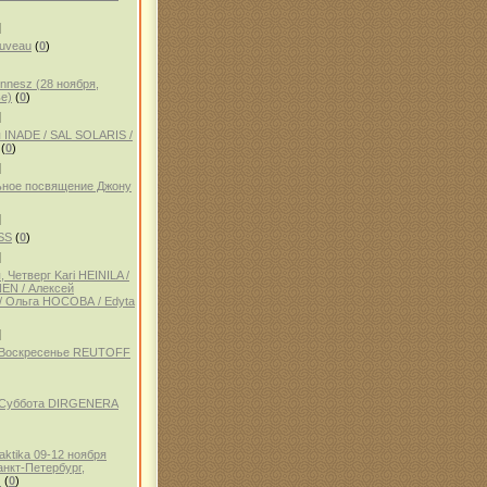
]
auveau
(
0
)
ennesz (28 ноября,
е)
(
0
)
]
 INADE / SAL SOLARIS /
(
0
)
]
ное посвящение Джону
]
SS
(
0
)
]
 Четверг Kari HEINILA /
NEN / Алексей
 Ольга НОСОВА / Edyta
]
, Воскресенье REUTOFF
, Суббота DIRGENERA
aktika 09-12 ноября
анкт-Петербург,
)
(
0
)