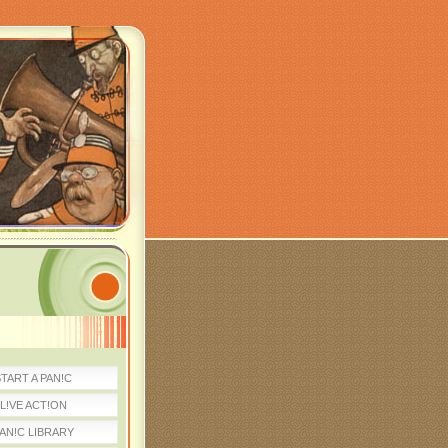
TART A PAN!C
L!VE ACT!ON
AN!C LIBRARY