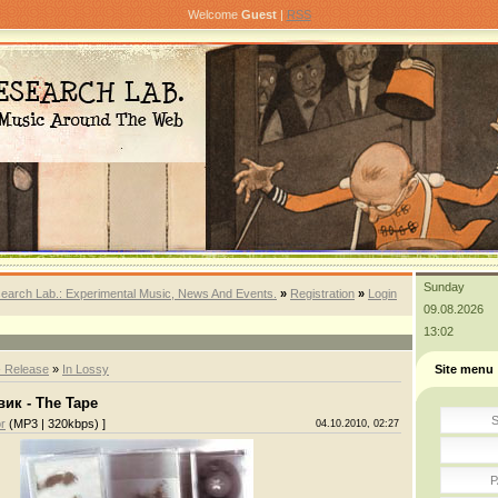
Welcome
Guest
|
RSS
Sunday
earch Lab.: Experimental Music, News And Events.
»
Registration
»
Login
09.08.2026
13:02
- Release
»
In Lossy
Site menu
ик - The Tape
S
r
(MP3 | 320kbps) ]
04.10.2010, 02:27
P