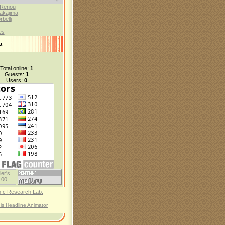
 Renou
akajima
belli
es
а
Total online:
1
Guests:
1
Users:
0
his Headline Animator