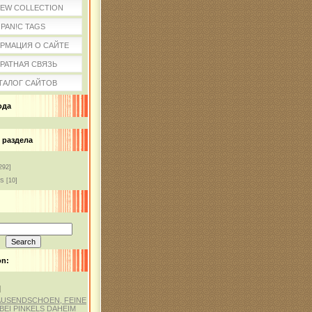
IEW COLLECTION
PAN!C TAGS
РМАЦИЯ О САЙТЕ
РАТНАЯ СВЯЗЬ
ТАЛОГ САЙТОВ
ода
 раздела
292]
ss
[10]
on:
]
AUSENDSCHOEN, FEINE
BEI PINKELS DAHEIM